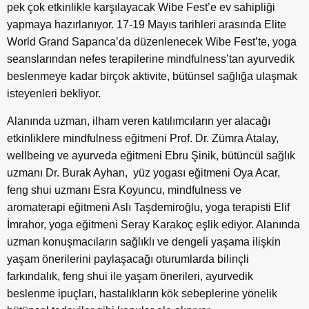
pek çok etkinlikle karşılayacak Wibe Fest’e ev sahipliği
yapmaya hazırlanıyor. 17-19 Mayıs tarihleri arasında Elite
World Grand Sapanca’da düzenlenecek Wibe Fest’te, yoga
seanslarından nefes terapilerine mindfulness’tan ayurvedik
beslenmeye kadar birçok aktivite, bütünsel sağlığa ulaşmak
isteyenleri bekliyor.
Alanında uzman, ilham veren katılımcıların yer alacağı
etkinliklere mindfulness eğitmeni Prof. Dr. Zümra Atalay,
wellbeing ve ayurveda eğitmeni Ebru Şinik, bütüncül sağlık
uzmanı Dr. Burak Ayhan, yüz yogası eğitmeni Oya Acar,
feng shui uzmanı Esra Koyuncu, mindfulness ve
aromaterapi eğitmeni Aslı Taşdemiroğlu, yoga terapisti Elif
İmrahor, yoga eğitmeni Seray Karakoç eşlik ediyor. Alanında
uzman konuşmacıların sağlıklı ve dengeli yaşama ilişkin
yaşam önerilerini paylaşacağı oturumlarda bilinçli
farkındalık, feng shui ile yaşam önerileri, ayurvedik
beslenme ipuçları, hastalıkların kök sebeplerine yönelik