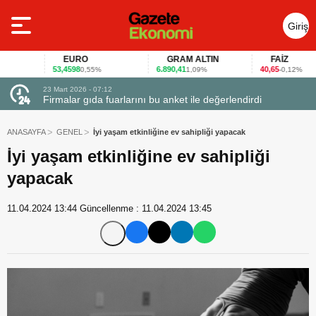
Giriş
Yap
EURO
GRAM ALTIN
FAİZ
53,4598
6.890,41
40,65
0,55%
1,09%
-0,12%
23 Mart 2026 - 07:12
uçtu
Firmalar gıda fuarlarını bu anket ile değerlendirdi
ANASAYFA
GENEL
İyi yaşam etkinliğine ev sahipliği yapacak
İyi yaşam etkinliğine ev sahipliği
yapacak
11.04.2024 13:44
Güncellenme :
11.04.2024 13:45