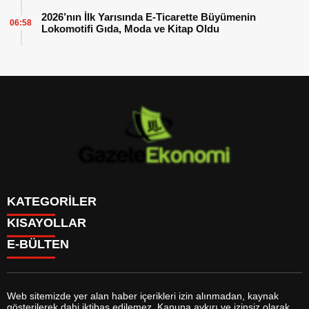
2026’nın İlk Yarısında E-Ticarette Büyümenin
06:58
Lokomotifi Gıda, Moda ve Kitap Oldu
KATEGORİLER
KISAYOLLAR
GÜNDEM
E-BÜLTEN
DÜNYA
BURÇLAR
SİYASET
CANLI BORSA
EKONOMİ
CANLI SONUÇLAR
SPOR
CANLI TV
MAGAZİN
Web sitemizde yer alan haber içerikleri izin alınmadan, kaynak
FİKSTÜR
SAĞLIK
gösterilerek dahi iktibas edilemez. Kanuna aykırı ve izinsiz olarak