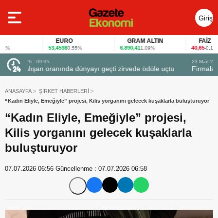
Giriş
Yap
EURO
GRAM ALTIN
FAİZ
53,4598
6.890,41
40,65
0,55%
1,09%
-0,12%
23 Mart 2026 - 07:12
 uçtu
Firmalar gıda fuarlarını bu anket ile değerlendirdi
ANASAYFA
ŞİRKET HABERLERİ
“Kadın Eliyle, Emeğiyle” projesi, Kilis yorganını gelecek kuşaklarla buluşturuyor
“Kadın Eliyle, Emeğiyle” projesi,
Kilis yorganını gelecek kuşaklarla
buluşturuyor
07.07.2026 06:56
Güncellenme :
07.07.2026 06:58