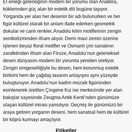
El emeği geleneğinin modern bir yorumu olan Anatolia,
köklerinden güç alan bir estetik dili bugüne taşıyor.
Yorganda yer alan her desenin bir adı bulunurken ve her
figür kültürel olarak bir anlam ifade ederken geometrik
dokular ve canlı renkler, Anadolu kilim motiflerinin zengin
sembolizminden ilham alıyor. Derin mavi zemin üzerine
işlenen beyaz floral motifler ve Osmanlı çini sanatının
zarafetinden ilham alan Firuze, Anadolu’nun geleneksel
desen dünyasını modern bir yorumla yeniden üretiyor.
Zengin simgeselliğiyle bu desen, hem korunmuş estetik
birikimi hem de çağdaş tasarım anlayışını aynı yüzeyde
buluşturuyor. Anadolu’nun kadim mozaik figüründen
esinlenerek üretilen Çingene Kız ise merkezinde yer alan
bakışlar sayesinde Zeugma Antik Kenti’nden günümüze
ulaşan kültürel mirası yansıtıyor. Geçmiş ile günümüzü bir
araya getiren yorganın deseni, hem sanatsal hem de kültürel
bir köprü kurmayı amaçlıyor.
Etiketler