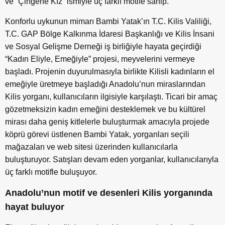
ve “Çingene Kız” ismiyle üç farklı motife sahip.
Konforlu uykunun mimarı Bambi Yatak’ın T.C. Kilis Valiliği,
T.C. GAP Bölge Kalkınma İdaresi Başkanlığı ve Kilis İnsani
ve Sosyal Gelişme Derneği iş birliğiyle hayata geçirdiği
“Kadın Eliyle, Emeğiyle” projesi, meyvelerini vermeye
başladı. Projenin duyurulmasıyla birlikte Kilisli kadınların el
emeğiyle üretmeye başladığı Anadolu’nun miraslarından
Kilis yorganı, kullanıcıların ilgisiyle karşılaştı. Ticari bir amaç
gözetmeksizin kadın emeğini desteklemek ve bu kültürel
mirası daha geniş kitlelerle buluşturmak amacıyla projede
köprü görevi üstlenen Bambi Yatak, yorganları seçili
mağazaları ve web sitesi üzerinden kullanıcılarla
buluşturuyor. Satışları devam eden yorganlar, kullanıcılarıyla
üç farklı motifle buluşuyor.
Anadolu’nun motif ve desenleri Kilis yorganında
hayat buluyor