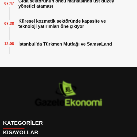
Gıda sektörünün öncü markasında üst düzey
07:47
yönetici ataması
Küresel kozmetik sektöründe kapasite ve
07:38
teknoloji yatırımları öne çıkıyor
İstanbul’da Türkmen Mutfağı ve SamsaLand
12:08
KATEGORİLER
KISAYOLLAR