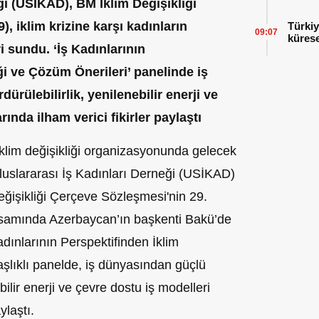
ği (USİKAD), BM İklim Değişikliği
 iklim krizine karşı kadınların
Türkiy
09:07
kürese
 sundu. ‘İş Kadınlarının
ği ve Çözüm Önerileri’ panelinde iş
rülebilirlik, yenilenebilir enerji ve
ında ilham verici fikirler paylaştı
iklim değişikliği organizasyonunda gelecek
 Uluslararası İş Kadınları Derneği (USİKAD)
 Değişikliği Çerçeve Sözleşmesi'nin 29.
samında Azerbaycan’ın başkenti Bakü’de
adınlarının Perspektifinden İklim
aşlıklı panelde, iş dünyasından güçlü
bilir enerji ve çevre dostu iş modelleri
ylaştı.