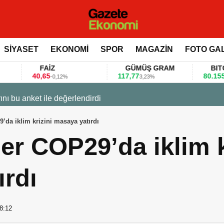
SİYASET
EKONOMİ
SPOR
MAGAZİN
FOTO GA
FAİZ
GÜMÜŞ GRAM
BITCOIN
40,65
117,77
80.155,00
-0,12%
3,23%
0,36%
 değerlendirdi
9’da iklim krizini masaya yatırdı
ler COP29’da iklim k
ırdı
8:12