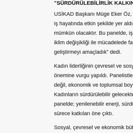
"SÜRDÜRÜLEBİLİRLİK KALKIN
USİKAD Başkanı Müge Eker Öz, et
iş hayatında etkin şekilde yer ald
mümkün olacaktır. Bu panelde, iş 
iklim değişikliği ile mücadelede f
geliştirmeyi amaçladık” dedi.
Kadın liderliğinin çevresel ve s
önemine vurgu yapıldı. Panelistler
değil, ekonomik ve toplumsal boyutl
Kadınların sürdürülebilir gelecektek
panelde; yenilenebilir enerji, sürdü
sürece katkıları öne çıktı.
Sosyal, çevresel ve ekonomik bütü