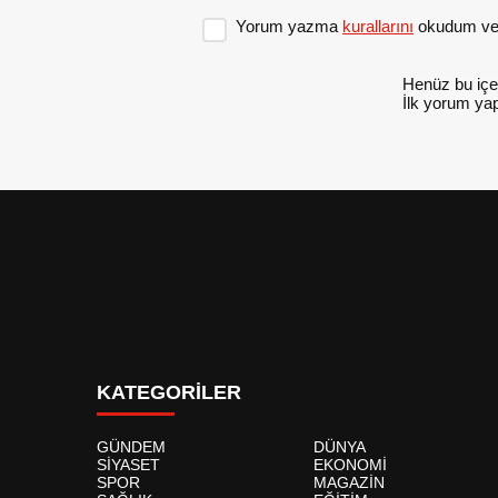
Yorum yazma
kurallarını
okudum ve 
Henüz bu içe
İlk yorum yap
KATEGORİLER
GÜNDEM
DÜNYA
SİYASET
EKONOMİ
SPOR
MAGAZİN