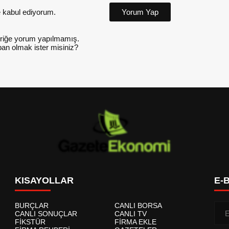
kabul ediyorum.
Yorum Yap
riğe yorum yapılmamış.
an olmak ister misiniz?
KISAYOLLAR
E-
BURÇLAR
CANLI BORSA
CANLI SONUÇLAR
CANLI TV
FİKSTÜR
FİRMA EKLE