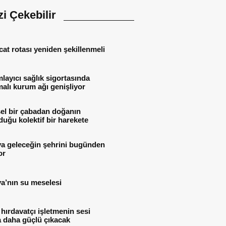
izi Çekebilir
cat rotası yeniden şekillenmeli
ayıcı sağlık sigortasında
alı kurum ağı genişliyor
el bir çabadan doğanın
uğu kolektif bir harekete
ya geleceğin şehrini bugünden
or
a’nın su meselesi
 hırdavatçı işletmenin sesi
 daha güçlü çıkacak