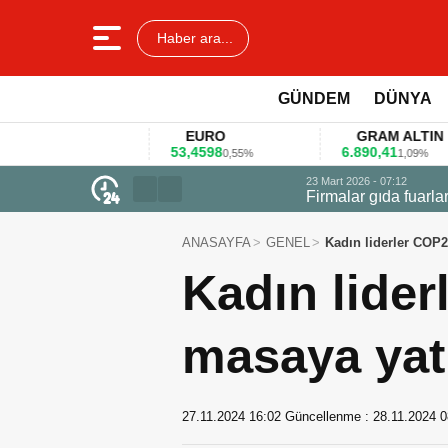
Haber ara...
GÜNDEM
DÜNYA
EURO
GRAM ALTIN
53,4598
6.890,41
11%
0,55%
1,09%
23 Mart 2026 - 07:12
Firmalar gıda fuarlarını bu anket ile
ANASAYFA
GENEL
Kadın liderler COP2
Kadın lider
masaya yat
27.11.2024 16:02
Güncellenme :
28.11.2024 0