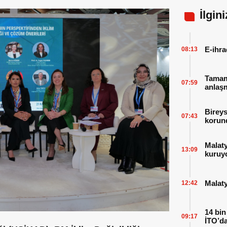
İlgin
E-ihra
08:13
Tamaml
07:59
anlaşm
Bireys
07:43
korund
Malat
13:09
kuruy
Malaty
12:42
14 bin
09:17
İTO’da