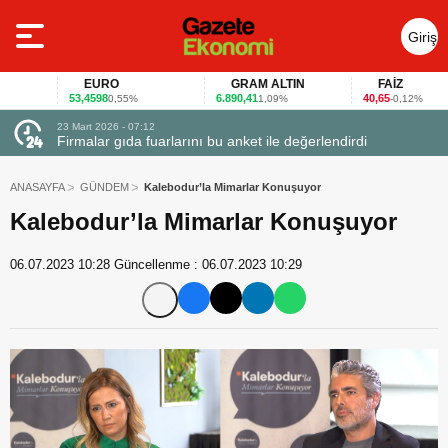
Giriş
Yap
EURO
GRAM ALTIN
FAİZ
53,4598
6.890,41
40,65
0,55%
1,09%
-0,12%
23 Mart 2026 - 07:12
uçtu
Firmalar gıda fuarlarını bu anket ile değerlendirdi
ANASAYFA
GÜNDEM
Kalebodur’la Mimarlar Konuşuyor
Kalebodur’la Mimarlar Konuşuyor
06.07.2023 10:28
Güncellenme :
06.07.2023 10:29