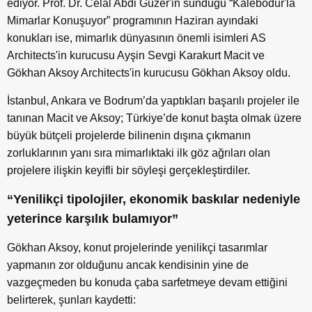
ediyor. Prof. Dr. Celal Abdi Güzer'in sunduğu “Kalebodur'la
Mimarlar Konuşuyor” programının Haziran ayındaki
konukları ise, mimarlık dünyasının önemli isimleri AS
Architects'in kurucusu Ayşin Sevgi Karakurt Macit ve
Gökhan Aksoy Architects'in kurucusu Gökhan Aksoy oldu.
İstanbul, Ankara ve Bodrum’da yaptıkları başarılı projeler ile
tanınan Macit ve Aksoy; Türkiye’de konut başta olmak üzere
büyük bütçeli projelerde bilinenin dışına çıkmanın
zorluklarının yanı sıra mimarlıktaki ilk göz ağrıları olan
projelere ilişkin keyifli bir söyleşi gerçekleştirdiler.
“Yenilikçi tipolojiler, ekonomik baskılar nedeniyle
yeterince karşılık bulamıyor”
Gökhan Aksoy, konut projelerinde yenilikçi tasarımlar
yapmanın zor olduğunu ancak kendisinin yine de
vazgeçmeden bu konuda çaba sarfetmeye devam ettiğini
belirterek, şunları kaydetti: