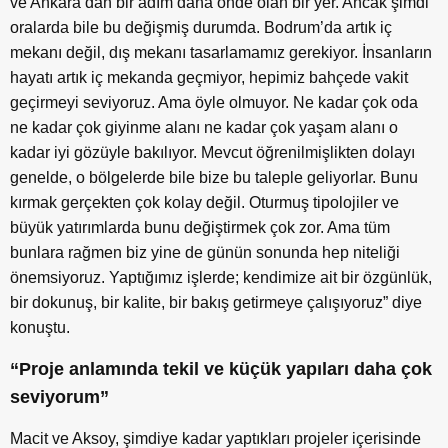
ve Ankara’dan bir adım daha önde olan bir yer. Ancak şimdi
oralarda bile bu değişmiş durumda. Bodrum’da artık iç
mekanı değil, dış mekanı tasarlamamız gerekiyor. İnsanların
hayatı artık iç mekanda geçmiyor, hepimiz bahçede vakit
geçirmeyi seviyoruz. Ama öyle olmuyor. Ne kadar çok oda
ne kadar çok giyinme alanı ne kadar çok yaşam alanı o
kadar iyi gözüyle bakılıyor. Mevcut öğrenilmişlikten dolayı
genelde, o bölgelerde bile bize bu taleple geliyorlar. Bunu
kırmak gerçekten çok kolay değil. Oturmuş tipolojiler ve
büyük yatırımlarda bunu değiştirmek çok zor. Ama tüm
bunlara rağmen biz yine de günün sonunda hep niteliği
önemsiyoruz. Yaptığımız işlerde; kendimize ait bir özgünlük,
bir dokunuş, bir kalite, bir bakış getirmeye çalışıyoruz” diye
konuştu.
“Proje anlamında tekil ve küçük yapıları daha çok
seviyorum”
Macit ve Aksoy, şimdiye kadar yaptıkları projeler içerisinde