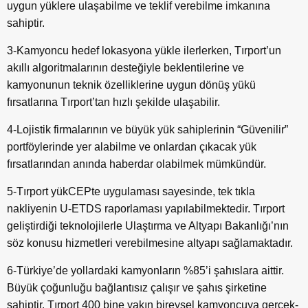
uygun yüklere ulaşabilme ve teklif verebilme imkanına
sahiptir.
3-Kamyoncu hedef lokasyona yükle ilerlerken, Tırport’un
akıllı algoritmalarının desteğiyle beklentilerine ve
kamyonunun teknik özelliklerine uygun dönüş yükü
fırsatlarına Tırport’tan hızlı şekilde ulaşabilir.
4-Lojistik firmalarının ve büyük yük sahiplerinin “Güvenilir”
portföylerinde yer alabilme ve onlardan çıkacak yük
fırsatlarından anında haberdar olabilmek mümkündür.
5-Tırport yükCEPte uygulaması sayesinde, tek tıkla
nakliyenin U-ETDS raporlaması yapılabilmektedir. Tırport
geliştirdiği teknolojilerle Ulaştırma ve Altyapı Bakanlığı’nın
söz konusu hizmetleri verebilmesine altyapı sağlamaktadır.
6-Türkiye’de yollardaki kamyonların %85’i şahıslara aittir.
Büyük çoğunluğu bağlantısız çalışır ve şahıs şirketine
sahiptir. Tırport 400 bine yakın bireysel kamyoncuya gerçek-