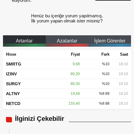
ediyorum.
Henüz bu içeriğe yorum yapılmamış.
İlk yorum yapan olmak ister misiniz?
Artanlar
Azalanlar
İşlem Görenler
Hisse
Fiyat
Fark
Saat
SMRTG
9,68
%10
18:10
IZINV
80,30
%10
18:10
SURGY
80,30
%10
18:10
ALTNY
19,48
%9.99
18:10
NETCD
155,40
%9.98
18:10
İlginizi Çekebilir