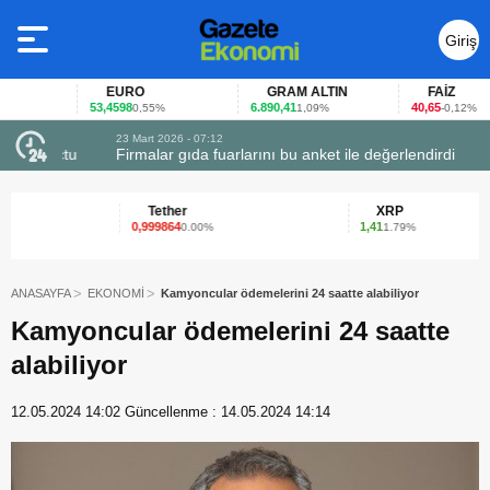
Giriş
Yap
EURO
GRAM ALTIN
FAİZ
53,4598
6.890,41
40,65
0,55%
1,09%
-0,12%
23 Mart 2026 - 07:12
uçtu
Firmalar gıda fuarlarını bu anket ile değerlendirdi
Tether
XRP
0,999864
1,41
0.00%
1.79%
ANASAYFA
EKONOMİ
Kamyoncular ödemelerini 24 saatte alabiliyor
Kamyoncular ödemelerini 24 saatte
alabiliyor
12.05.2024 14:02
Güncellenme :
14.05.2024 14:14