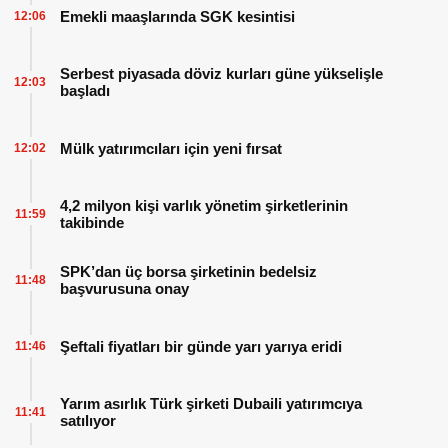
Emekli maaşlarında SGK kesintisi
12:06
Serbest piyasada döviz kurları güne yükselişle
12:03
başladı
Mülk yatırımcıları için yeni fırsat
12:02
4,2 milyon kişi varlık yönetim şirketlerinin
11:59
takibinde
SPK’dan üç borsa şirketinin bedelsiz
11:48
başvurusuna onay
Şeftali fiyatları bir günde yarı yarıya eridi
11:46
Yarım asırlık Türk şirketi Dubaili yatırımcıya
11:41
satılıyor