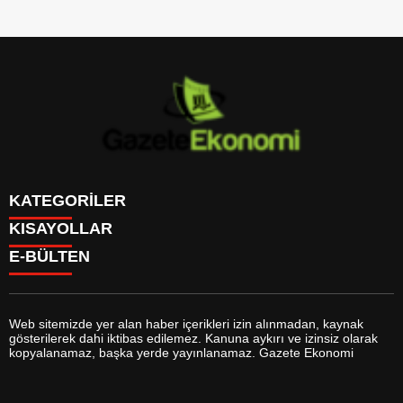
KATEGORİLER
KISAYOLLAR
GÜNDEM
E-BÜLTEN
DÜNYA
BURÇLAR
SİYASET
CANLI BORSA
EKONOMİ
CANLI SONUÇLAR
SPOR
CANLI TV
MAGAZİN
Web sitemizde yer alan haber içerikleri izin alınmadan, kaynak
FİKSTÜR
SAĞLIK
gösterilerek dahi iktibas edilemez. Kanuna aykırı ve izinsiz olarak
FİRMA EKLE
EĞİTİM
gazeteekonomi.com
e-bültenine abone olarak, tarafınıza haber,
kopyalanamaz, başka yerde yayınlanamaz. Gazete Ekonomi
FİRMA REHBERİ
YAŞAM
duyuru ve kampanya içerikli e-postaların gönderilmesini kabul etmiş
GAZETELER
TEKNOLOJİ
olursunuz.
HABER GÖNDER
KÜLTÜR SANAT
HAVA DURUMU