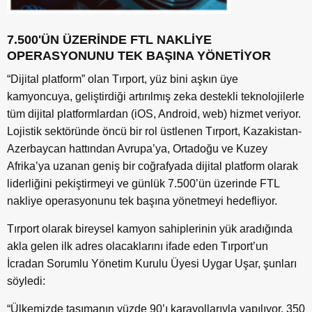
7.500'ÜN ÜZERİNDE FTL NAKLİYE
OPERASYONUNU TEK BAŞINA YÖNETİYOR
“Dijital platform” olan Tırport, yüz bini aşkın üye
kamyoncuya, geliştirdiği artırılmış zeka destekli teknolojilerle
tüm dijital platformlardan (iOS, Android, web) hizmet veriyor.
Lojistik sektöründe öncü bir rol üstlenen Tırport, Kazakistan-
Azerbaycan hattından Avrupa’ya, Ortadoğu ve Kuzey
Afrika’ya uzanan geniş bir coğrafyada dijital platform olarak
liderliğini pekiştirmeyi ve günlük 7.500’ün üzerinde FTL
nakliye operasyonunu tek başına yönetmeyi hedefliyor.
Tırport olarak bireysel kamyon sahiplerinin yük aradığında
akla gelen ilk adres olacaklarını ifade eden Tırport’un
İcradan Sorumlu Yönetim Kurulu Üyesi Uygar Uşar, şunları
söyledi:
“Ülkemizde taşımanın yüzde 90’ı karayollarıyla yapılıyor. 350