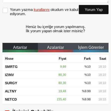
Yorum yazma
kurallarını
okudum ve kabul
Yorum Yap
ediyorum.
Henüz bu içeriğe yorum yapılmamış.
İlk yorum yapan olmak ister misiniz?
Artanlar
Azalanlar
İşlem Görenler
Hisse
Fiyat
Fark
Saat
SMRTG
9,68
%10
18:10
IZINV
80,30
%10
18:10
SURGY
80,30
%10
18:10
ALTNY
19,48
%9.99
18:10
NETCD
155,40
%9.98
18:10