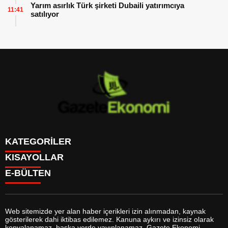
Yarım asırlık Türk şirketi Dubaili yatırımcıya
11:41
satılıyor
KATEGORİLER
KISAYOLLAR
GÜNDEM
E-BÜLTEN
DÜNYA
BURÇLAR
SİYASET
CANLI BORSA
EKONOMİ
CANLI SONUÇLAR
SPOR
CANLI TV
MAGAZİN
Web sitemizde yer alan haber içerikleri izin alınmadan, kaynak
FİKSTÜR
SAĞLIK
gösterilerek dahi iktibas edilemez. Kanuna aykırı ve izinsiz olarak
FİRMA EKLE
EĞİTİM
gazeteekonomi.com
e-bültenine abone olarak, tarafınıza haber,
kopyalanamaz, başka yerde yayınlanamaz. Gazete Ekonomi