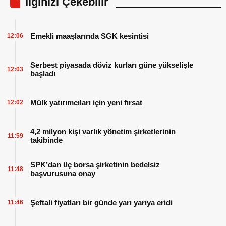
İlginizi Çekebilir
Emekli maaşlarında SGK kesintisi
12:06
Serbest piyasada döviz kurları güne yükselişle
12:03
başladı
Mülk yatırımcıları için yeni fırsat
12:02
4,2 milyon kişi varlık yönetim şirketlerinin
11:59
takibinde
SPK’dan üç borsa şirketinin bedelsiz
11:48
başvurusuna onay
Şeftali fiyatları bir günde yarı yarıya eridi
11:46