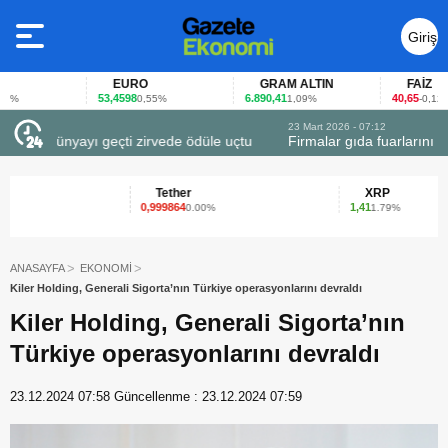
Giriş
Yap
EURO
GRAM ALTIN
FAİZ
53,4598
6.890,41
40,65
0,55%
1,09%
-0,12%
23 Mart 2026 - 07:12
uçtu
Firmalar gıda fuarlarını bu anket ile değerlendirdi
Tether
XRP
0,999864
1,41
0.00%
1.79%
ANASAYFA
EKONOMİ
Kiler Holding, Generali Sigorta’nın Türkiye operasyonlarını devraldı
Kiler Holding, Generali Sigorta’nın
Türkiye operasyonlarını devraldı
23.12.2024 07:58
Güncellenme :
23.12.2024 07:59