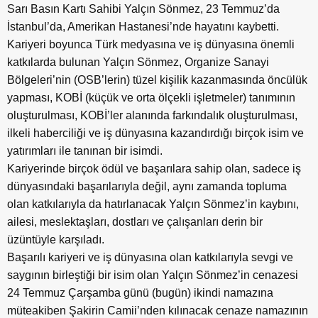
Sarı Basın Kartı Sahibi Yalçın Sönmez, 23 Temmuz’da
İstanbul’da, Amerikan Hastanesi’nde hayatını kaybetti.
Kariyeri boyunca Türk medyasına ve iş dünyasına önemli
katkılarda bulunan Yalçın Sönmez, Organize Sanayi
Bölgeleri’nin (OSB’lerin) tüzel kişilik kazanmasında öncülük
yapması, KOBİ (küçük ve orta ölçekli işletmeler) tanımının
oluşturulması, KOBİ’ler alanında farkındalık oluşturulması,
ilkeli haberciliği ve iş dünyasına kazandırdığı birçok isim ve
yatırımları ile tanınan bir isimdi.
Kariyerinde birçok ödül ve başarılara sahip olan, sadece iş
dünyasındaki başarılarıyla değil, aynı zamanda topluma
olan katkılarıyla da hatırlanacak Yalçın Sönmez’in kaybını,
ailesi, meslektaşları, dostları ve çalışanları derin bir
üzüntüyle karşıladı.
Başarılı kariyeri ve iş dünyasına olan katkılarıyla sevgi ve
saygının birleştiği bir isim olan Yalçın Sönmez’in cenazesi
24 Temmuz Çarşamba günü (bugün) ikindi namazına
müteakiben Şakirin Camii’nden kılınacak cenaze namazının