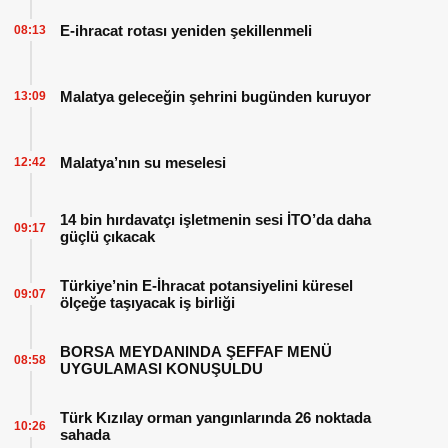
E-ihracat rotası yeniden şekillenmeli
08:13
Malatya geleceğin şehrini bugünden kuruyor
13:09
Malatya’nın su meselesi
12:42
14 bin hırdavatçı işletmenin sesi İTO’da daha
09:17
güçlü çıkacak
Türkiye’nin E-İhracat potansiyelini küresel
09:07
ölçeğe taşıyacak iş birliği
BORSA MEYDANINDA ŞEFFAF MENÜ
08:58
UYGULAMASI KONUŞULDU
Türk Kızılay orman yangınlarında 26 noktada
10:26
sahada