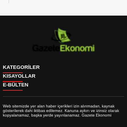
KATEGORİLER
KISAYOLLAR
GÜNDEM
E-BÜLTEN
DÜNYA
BURÇLAR
SİYASET
CANLI BORSA
EKONOMİ
CANLI SONUÇLAR
SPOR
CANLI TV
MAGAZİN
Web sitemizde yer alan haber içerikleri izin alınmadan, kaynak
FİKSTÜR
SAĞLIK
gösterilerek dahi iktibas edilemez. Kanuna aykırı ve izinsiz olarak
FİRMA EKLE
EĞİTİM
gazeteekonomi.com
e-bültenine abone olarak, tarafınıza haber,
kopyalanamaz, başka yerde yayınlanamaz. Gazete Ekonomi
FİRMA REHBERİ
YAŞAM
duyuru ve kampanya içerikli e-postaların gönderilmesini kabul etmiş
GAZETELER
TEKNOLOJİ
olursunuz.
HABER GÖNDER
KÜLTÜR SANAT