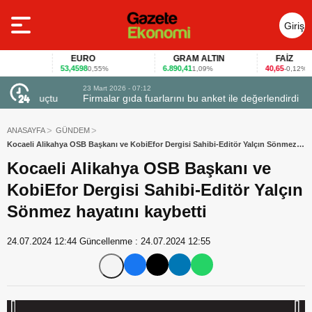
Giriş
Yap
EURO
GRAM ALTIN
FAİZ
53,4598
6.890,41
40,65
0,55%
1,09%
-0,12%
23 Mart 2026 - 07:12
uçtu
Firmalar gıda fuarlarını bu anket ile değerlendirdi
ANASAYFA
GÜNDEM
Kocaeli Alikahya OSB Başkanı ve KobiEfor Dergisi Sahibi-Editör Yalçın Sönmez
hayatını kaybetti
Kocaeli Alikahya OSB Başkanı ve
KobiEfor Dergisi Sahibi-Editör Yalçın
Sönmez hayatını kaybetti
24.07.2024 12:44
Güncellenme :
24.07.2024 12:55