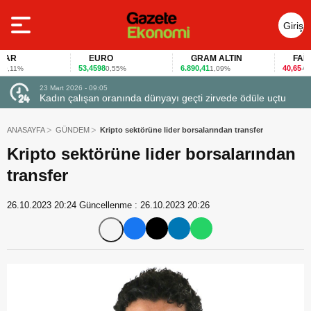
Giriş
Yap
R
EURO
GRAM ALTIN
FAİZ
53,4598
6.890,41
40,65
11%
0,55%
1,09%
-0,12
23 Mart 2026 - 07:12
yayı geçti zirvede ödüle uçtu
Firmalar gıda fuarlarını bu anket ile
ANASAYFA
GÜNDEM
Kripto sektörüne lider borsalarından transfer
Kripto sektörüne lider borsalarından
transfer
26.10.2023 20:24
Güncellenme :
26.10.2023 20:26