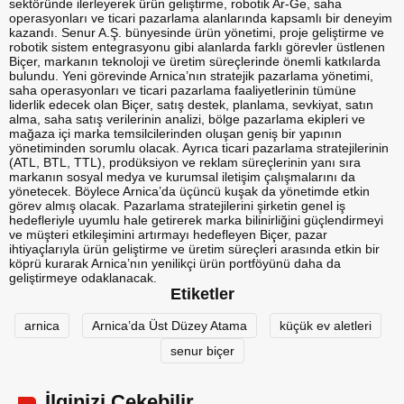
sektöründe ilerleyerek ürün geliştirme, robotik Ar-Ge, saha
operasyonları ve ticari pazarlama alanlarında kapsamlı bir deneyim
kazandı. Senur A.Ş. bünyesinde ürün yönetimi, proje geliştirme ve
robotik sistem entegrasyonu gibi alanlarda farklı görevler üstlenen
Biçer, markanın teknoloji ve üretim süreçlerinde önemli katkılarda
bulundu. Yeni görevinde Arnica’nın stratejik pazarlama yönetimi,
saha operasyonları ve ticari pazarlama faaliyetlerinin tümüne
liderlik edecek olan Biçer, satış destek, planlama, sevkiyat, satın
alma, saha satış verilerinin analizi, bölge pazarlama ekipleri ve
mağaza içi marka temsilcilerinden oluşan geniş bir yapının
yönetiminden sorumlu olacak. Ayrıca ticari pazarlama stratejilerinin
(ATL, BTL, TTL), prodüksiyon ve reklam süreçlerinin yanı sıra
markanın sosyal medya ve kurumsal iletişim çalışmalarını da
yönetecek. Böylece Arnica’da üçüncü kuşak da yönetimde etkin
görev almış olacak. Pazarlama stratejilerini şirketin genel iş
hedefleriyle uyumlu hale getirerek marka bilinirliğini güçlendirmeyi
ve müşteri etkileşimini artırmayı hedefleyen Biçer, pazar
ihtiyaçlarıyla ürün geliştirme ve üretim süreçleri arasında etkin bir
köprü kurarak Arnica’nın yenilikçi ürün portföyünü daha da
geliştirmeye odaklanacak.
Etiketler
arnica
Arnica’da Üst Düzey Atama
küçük ev aletleri
senur biçer
İlginizi Çekebilir