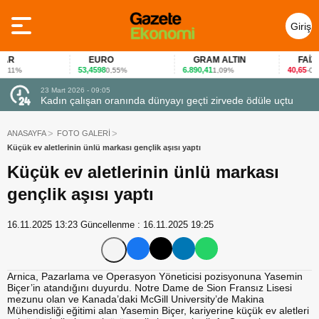
Giriş
Yap
R
EURO
GRAM ALTIN
FAİZ
53,4598
6.890,41
40,65
11%
0,55%
1,09%
-0,12
23 Mart 2026 - 07:12
a dünyayı geçti zirvede ödüle uçtu
Firmalar gıda fuarlarını bu ank
ANASAYFA
FOTO GALERİ
Küçük ev aletlerinin ünlü markası gençlik aşısı yaptı
Küçük ev aletlerinin ünlü markası
gençlik aşısı yaptı
16.11.2025 13:23
Güncellenme :
16.11.2025 19:25
Arnica, Pazarlama ve Operasyon Yöneticisi pozisyonuna Yasemin
Biçer’in atandığını duyurdu. Notre Dame de Sion Fransız Lisesi
mezunu olan ve Kanada’daki McGill University’de Makina
Mühendisliği eğitimi alan Yasemin Biçer, kariyerine küçük ev aletleri