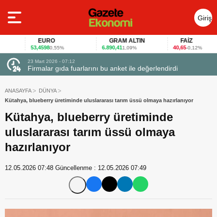
Giriş
Yap
EURO
GRAM ALTIN
FAİZ
53,4598
6.890,41
40,65
0,55%
1,09%
-0,12%
23 Mart 2026 - 07:12
uçtu
Firmalar gıda fuarlarını bu anket ile değerlendirdi
ANASAYFA
DÜNYA
Kütahya, blueberry üretiminde uluslararası tarım üssü olmaya hazırlanıyor
Kütahya, blueberry üretiminde
uluslararası tarım üssü olmaya
hazırlanıyor
12.05.2026 07:48
Güncellenme :
12.05.2026 07:49