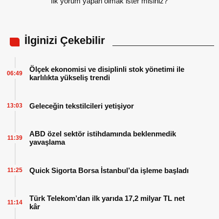
İlk yorum yapan olmak ister misiniz?
İlginizi Çekebilir
Ölçek ekonomisi ve disiplinli stok yönetimi ile
06:49
karlılıkta yükseliş trendi
Geleceğin tekstilcileri yetişiyor
13:03
ABD özel sektör istihdamında beklenmedik
11:39
yavaşlama
Quick Sigorta Borsa İstanbul’da işleme başladı
11:25
Türk Telekom’dan ilk yarıda 17,2 milyar TL net
11:14
kâr