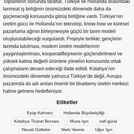
Toplantının sonunda taraflar, Türkiye ile Hollanda arasındaki
tarımsal iş birliğinin önümüzdeki dönemde daha da
güçleneceği konusunda görüş birliğine vardı. Türkiye’nin
üretim gücü ile Hollanda’nın teknoloji, know-how ve küresel
pazarlama ağının birleşmesiyle güçlü bir tarım modeli
oluşturulabileceği vurgulandı. Projeyle birlikte; gençlerin
tarımda tutulması, modern üretim modellerinin
yaygınlaştırılması, kooperatifleşmenin güçlendirilmesi ve
yüksek katma değerli ürünlere yönelim konusunda ortak
çalışmaların devam edeceği ifade edildi. Kütahya’nın
önümüzdeki dönemde yalnızca Türkiye’de değil, Avrupa
pazarında da adı anılan önemli bir blueberry üretim merkezi
haline gelmesi hedefleniyor.
Etiketler
Eyüp Kahveci
Hollanda Büyükelçiliği
Kütahya Ticaret Borsası
Musa Işın
nafi güral
Necati Gültekin
Niels Veenis
Uğur Işın