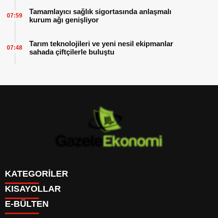
Tamamlayıcı sağlık sigortasında anlaşmalı
07:59
kurum ağı genişliyor
Tarım teknolojileri ve yeni nesil ekipmanlar
07:48
sahada çiftçilerle buluştu
KATEGORİLER
KISAYOLLAR
GÜNDEM
E-BÜLTEN
DÜNYA
BURÇLAR
SİYASET