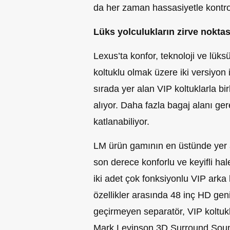
da her zaman hassasiyetle kontrol 
Lüks yolculukların zirve noktas
Lexus’ta konfor, teknoloji ve lüks
koltuklu olmak üzere iki versiyon 
sırada yer alan VIP koltuklarla bir
alıyor. Daha fazla bagaj alanı ger
katlanabiliyor.
LM ürün gamının en üstünde yer a
son derece konforlu ve keyifli hal
iki adet çok fonksiyonlu VIP arka
özellikler arasında 48 inç HD gen
geçirmeyen separatör, VIP koltukla
Mark Levinson 3D Surround Sound