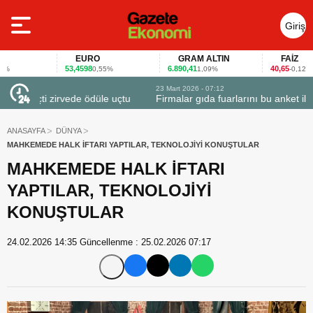
Giriş
Yap
EURO
GRAM ALTIN
FAİZ
53,4598
6.890,41
40,65
0,55%
1,09%
-0,12%
23 Mart 2026 - 07:12
uçtu
Firmalar gıda fuarlarını bu anket ile değerlendirdi
ANASAYFA
DÜNYA
MAHKEMEDE HALK İFTARI YAPTILAR, TEKNOLOJİYİ KONUŞTULAR
MAHKEMEDE HALK İFTARI
YAPTILAR, TEKNOLOJİYİ
KONUŞTULAR
24.02.2026 14:35
Güncellenme :
25.02.2026 07:17