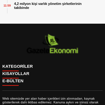
4,2 milyon kişi varlık yönetim şirketlerinin
11:59
takibinde
KATEGORİLER
KISAYOLLAR
GÜNDEM
E-BÜLTEN
DÜNYA
BURÇLAR
SİYASET
CANLI BORSA
EKONOMİ
CANLI SONUÇLAR
SPOR
CANLI TV
MAGAZİN
Web sitemizde yer alan haber içerikleri izin alınmadan, kaynak
FİKSTÜR
SAĞLIK
gösterilerek dahi iktibas edilemez. Kanuna aykırı ve izinsiz olarak
FİRMA EKLE
EĞİTİM