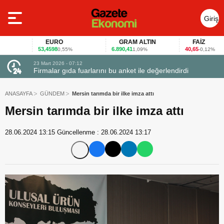
Giriş
Yap
EURO
GRAM ALTIN
FAİZ
53,4598
6.890,41
40,65
0,55%
1,09%
-0,12%
23 Mart 2026 - 07:12
uçtu
Firmalar gıda fuarlarını bu anket ile değerlendirdi
ANASAYFA
GÜNDEM
Mersin tarımda bir ilke imza attı
Mersin tarımda bir ilke imza attı
28.06.2024 13:15
Güncellenme :
28.06.2024 13:17