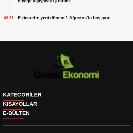
ölçeğe taşıyacak iş birliği
E-ticarette yeni dönem 1 Ağustos’ta başlıyor
08:57
KATEGORİLER
KISAYOLLAR
GÜNDEM
E-BÜLTEN
DÜNYA
BURÇLAR
SİYASET
CANLI BORSA
EKONOMİ
CANLI SONUÇLAR
SPOR
CANLI TV
MAGAZİN