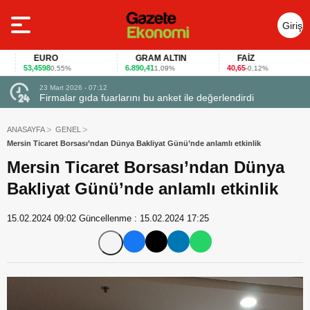
Giriş
Yap
EURO
GRAM ALTIN
FAİZ
53,4598
6.890,41
40,65
0,55%
1,09%
-0,12%
23 Mart 2026 - 07:12
uçtu
Firmalar gıda fuarlarını bu anket ile değerlendirdi
ANASAYFA
GENEL
Mersin Ticaret Borsası’ndan Dünya Bakliyat Günü’nde anlamlı etkinlik
Mersin Ticaret Borsası’ndan Dünya
Bakliyat Günü’nde anlamlı etkinlik
15.02.2024 09:02
Güncellenme :
15.02.2024 17:25