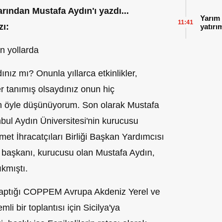
rından Mustafa Aydın'ı yazdı...
Yarım 
11:41
zı:
yatırı
in yollarda
ınız mı? Onunla yıllarca etkinlikler,
r tanımış olsaydınız onun hiç
n öyle düşünüyorum. Son olarak Mustafa
nbul Aydın Üniversitesi'nin kurucusu
et İhracatçıları Birliği Başkan Yardımcısı
 başkanı, kurucusu olan Mustafa Aydın,
ıkmıştı.
 yaptığı COPPEM Avrupa Akdeniz Yerel ve
li bir toplantısı için Sicilya'ya