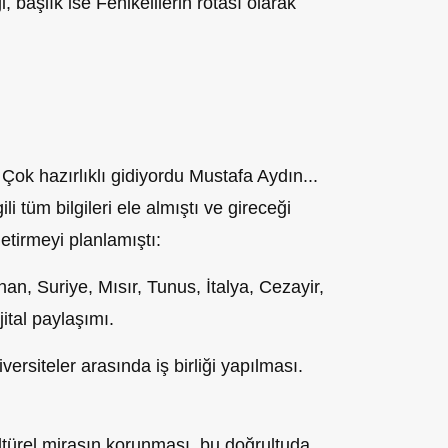
i, başlık ise Fenikelilerin rotası olarak
. Çok hazırlıklı gidiyordu Mustafa Aydın...
ili tüm bilgileri ele almıştı ve gireceği
etirmeyi planlamıştı:
nan, Suriye, Mısır, Tunus, İtalya, Cezayir,
ital paylaşımı.
iversiteler arasında iş birliği yapılması.
ültürel mirasın korunması, bu doğrultuda