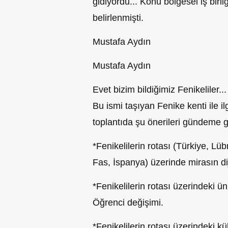
gidiyordu... Konu bölgesel iş birliğ
belirlenmişti.
Mustafa Aydın
Mustafa Aydın
Evet bizim bildiğimiz Fenikeliler..
Bu ismi taşıyan Fenike kenti ile ilg
toplantıda şu önerileri gündeme g
*Fenikelilerin rotası (Türkiye, Lüb
Fas, İspanya) üzerinde mirasın dij
*Fenikelilerin rotası üzerindeki ün
Öğrenci değişimi.
*Fenikelilerin rotası üzerindeki k