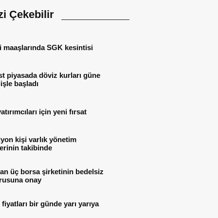
izi Çekebilir
i maaşlarında SGK kesintisi
t piyasada döviz kurları güne
işle başladı
atırımcıları için yeni fırsat
lyon kişi varlık yönetim
lerinin takibinde
n üç borsa şirketinin bedelsiz
rusuna onay
i fiyatları bir günde yarı yarıya