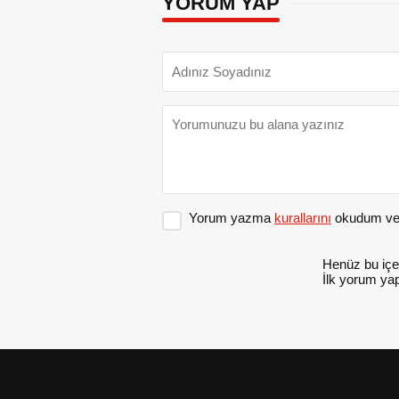
YORUM YAP
Yorum yazma
kurallarını
okudum ve 
Henüz bu içe
İlk yorum yap