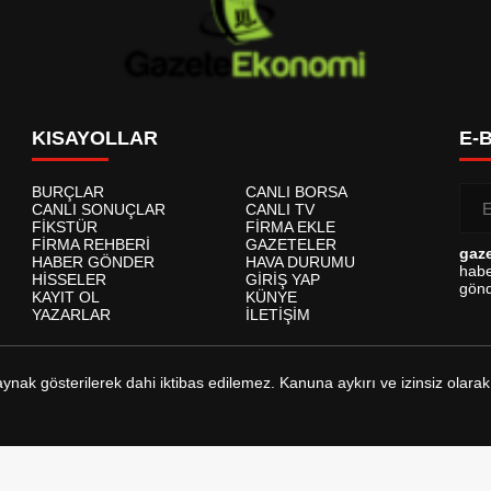
KISAYOLLAR
E-
BURÇLAR
CANLI BORSA
CANLI SONUÇLAR
CANLI TV
FİKSTÜR
FİRMA EKLE
FİRMA REHBERİ
GAZETELER
gaz
HABER GÖNDER
HAVA DURUMU
habe
HİSSELER
GİRİŞ YAP
gönd
KAYIT OL
KÜNYE
YAZARLAR
İLETİŞİM
kaynak gösterilerek dahi iktibas edilemez. Kanuna aykırı ve izinsiz ol