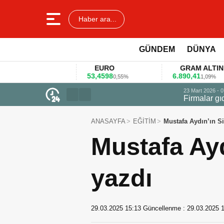
Haber ara...
GÜNDEM
DÜNYA
R
EURO
GRAM ALTIN
53,4598
6.890,41
,11%
0,55%
1,09%
23 Mart 2026 - 07:12
Firmalar gıda fuarlarını bu anket ile
ANASAYFA
EĞİTİM
Mustafa Aydın’ın Si
Mustafa Ayd
yazdı
29.03.2025 15:13
Güncellenme :
29.03.2025 