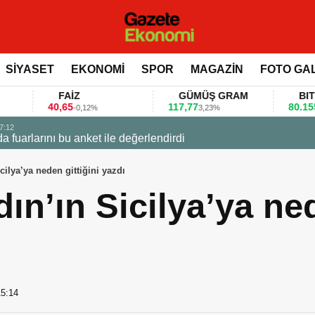
SİYASET
EKONOMİ
SPOR
MAGAZİN
FOTO GA
FAİZ
GÜMÜŞ GRAM
BITCOIN
40,65
117,77
80.155,00
-0,12%
3,23%
0,36%
 değerlendirdi
cilya’ya neden gittiğini yazdı
ın’ın Sicilya’ya ned
15:14