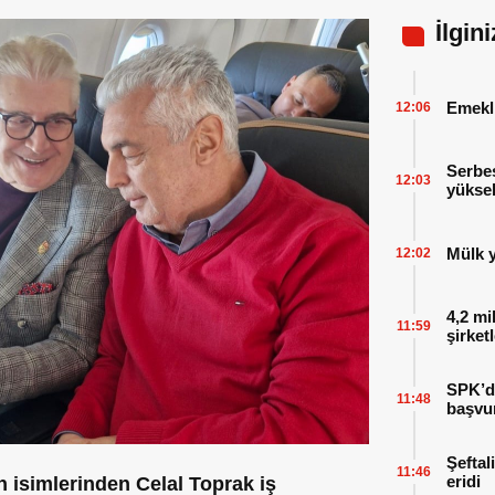
İlgin
Emekl
12:06
Serbes
12:03
yüksel
Mülk y
12:02
4,2 mi
11:59
şirket
SPK’da
11:48
başvu
Şeftal
11:46
eridi
 isimlerinden Celal Toprak iş