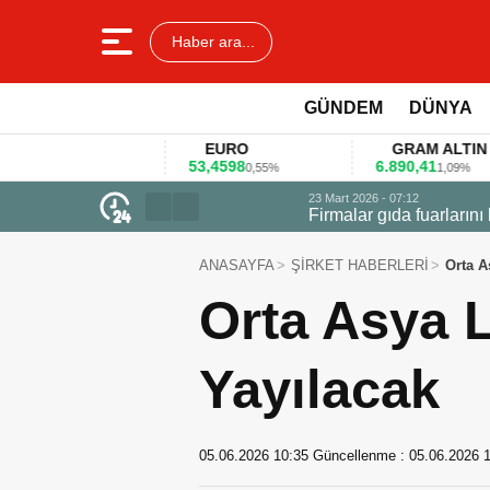
Haber ara...
GÜNDEM
DÜNYA
EURO
GRAM ALTIN
53,4598
6.890,41
4
1%
0,55%
1,09%
23 Mart 2026 - 07:12
Firmalar gıda fuarlarını bu anket ile
ANASAYFA
ŞİRKET HABERLERİ
Orta A
Orta Asya 
Yayılacak
05.06.2026 10:35
Güncellenme :
05.06.2026 