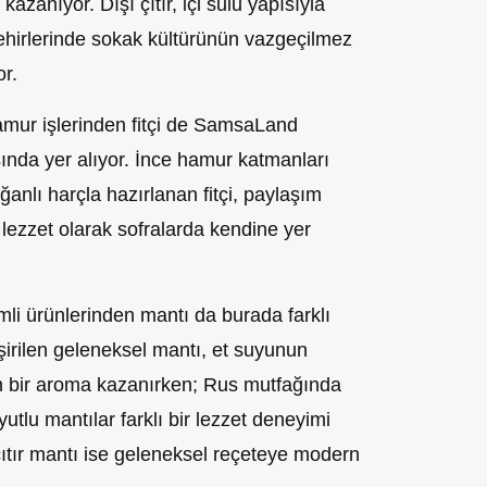
azanıyor. Dışı çıtır, içi sulu yapısıyla
hirlerinde sokak kültürünün vazgeçilmez
or.
mur işlerinden fitçi de SamsaLand
nda yer alıyor. İnce hamur katmanları
ğanlı harçla hazırlanan fitçi, paylaşım
 lezzet olarak sofralarda kendine yer
li ürünlerinden mantı da burada farklı
şirilen geleneksel mantı, et suyunun
 bir aroma kazanırken; Rus mutfağında
utlu mantılar farklı bir lezzet deneyimi
çıtır mantı ise geleneksel reçeteye modern