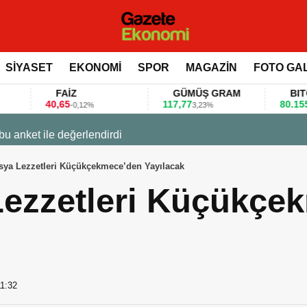
SİYASET
EKONOMİ
SPOR
MAGAZİN
FOTO GA
FAİZ
GÜMÜŞ GRAM
BITCOIN
0,65
117,77
80.155,00
-0,12%
3,23%
0,36%
 değerlendirdi
sya Lezzetleri Küçükçekmece’den Yayılacak
Lezzetleri Küçükçe
11:32