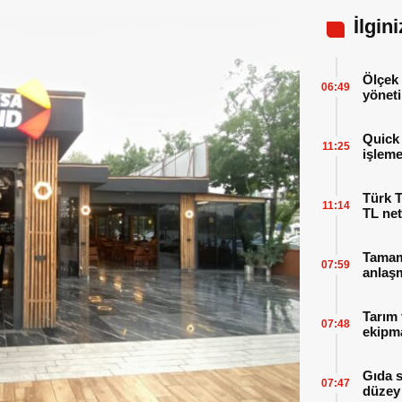
İlgin
Ölçek 
06:49
yöneti
Quick 
11:25
işleme
Türk T
11:14
TL net
Tamaml
07:59
anlaşm
Tarım 
07:48
ekipma
Gıda 
07:47
düzey 