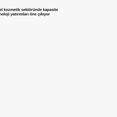
el kozmetik sektöründe kapasite
noloji yatırımları öne çıkıyor