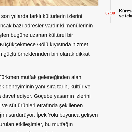
Küres
07:38
n yıllarda farklı kültürlerin izlerini
ve tek
ncak bazı adresler vardır ki menülerinin
işten bugüne uzanan kültürel bir
ir. Küçükçekmece Gölü kıyısında hizmet
güçlü örneklerinden biri olarak dikkat
 Türkmen mutfak geleneğinden alan
k deneyiminin yanı sıra tarih, kültür ve
ya davet ediyor. Göçebe yaşamın izlerini
 ve süt ürünleri etrafında şekillenen
ığını sürdürüyor. İpek Yolu boyunca gelişen
 kurulan etkileşimler, bu mutfağın