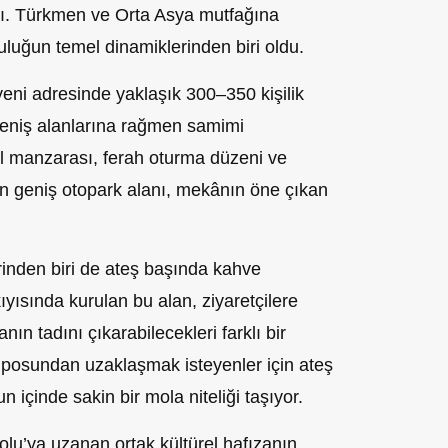
ldı. Türkmen ve Orta Asya mutfağına
uluğun temel dinamiklerinden biri oldu.
ni adresinde yaklaşık 300–350 kişilik
eniş alanlarına rağmen samimi
l manzarası, ferah oturma düzeni ve
yan geniş otopark alanı, mekânın öne çıkan
rinden biri de ateş başında kahve
ıyısında kurulan bu alan, ziyaretçilere
n tadını çıkarabilecekleri farklı bir
osundan uzaklaşmak isteyenler için ateş
un içinde sakin bir mola niteliği taşıyor.
u’ya uzanan ortak kültürel hafızanın