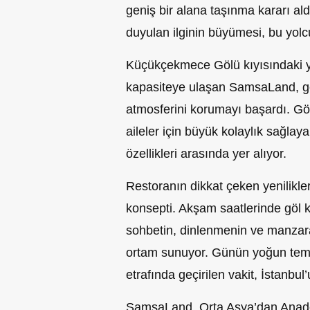
geniş bir alana taşınma kararı a
duyulan ilginin büyümesi, bu yolc
Küçükçekmece Gölü kıyısındaki ye
kapasiteye ulaşan SamsaLand, g
atmosferini korumayı başardı. Gö
aileler için büyük kolaylık sağla
özellikleri arasında yer alıyor.
Restoranın dikkat çeken yenilikle
konsepti. Akşam saatlerinde göl k
sohbetin, dinlenmenin ve manzaranı
ortam sunuyor. Günün yoğun temp
etrafında geçirilen vakit, İstanbul’
SamsaLand, Orta Asya’dan Anadol