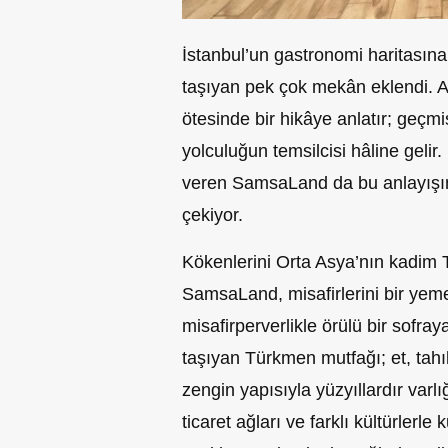
İstanbul’un gastronomi haritasına so
taşıyan pek çok mekân eklendi. A
ötesinde bir hikâye anlatır; geçm
yolculuğun temsilcisi hâline gel
veren SamsaLand da bu anlayışın 
çekiyor.
Kökenlerini Orta Asya’nın kadim
SamsaLand, misafirlerini bir yeme
misafirperverlikle örülü bir sofra
taşıyan Türkmen mutfağı; et, tahıl
zengin yapısıyla yüzyıllardır varl
ticaret ağları ve farklı kültürlerle