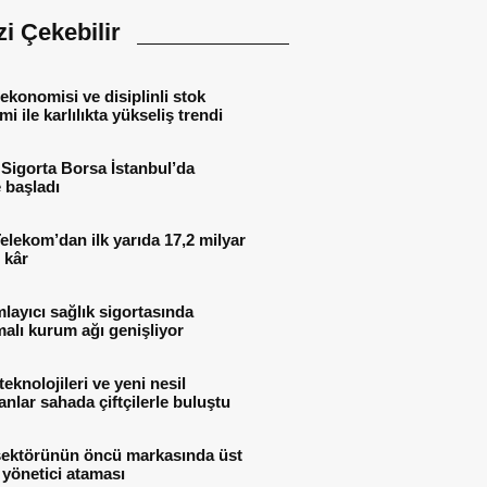
izi Çekebilir
ekonomisi ve disiplinli stok
mi ile karlılıkta yükseliş trendi
Sigorta Borsa İstanbul’da
 başladı
elekom’dan ilk yarıda 17,2 milyar
 kâr
ayıcı sağlık sigortasında
alı kurum ağı genişliyor
teknolojileri ve yeni nesil
nlar sahada çiftçilerle buluştu
sektörünün öncü markasında üst
yönetici ataması