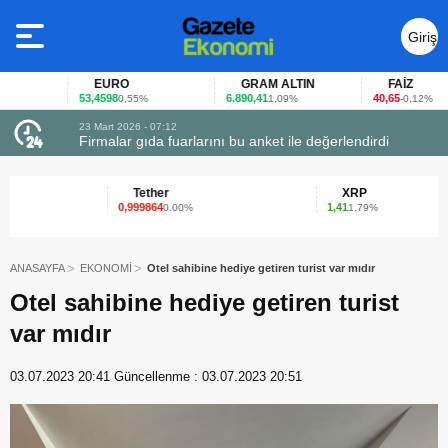
Giriş
Yap
EURO
GRAM ALTIN
FAİZ
53,4598
6.890,41
40,65
0,55%
1,09%
-0,12%
23 Mart 2026 - 07:12
uçtu
Firmalar gıda fuarlarını bu anket ile değerlendirdi
Tether
XRP
0,999864
1,41
0.00%
1.79%
ANASAYFA
EKONOMİ
Otel sahibine hediye getiren turist var mıdır
Otel sahibine hediye getiren turist
var mıdır
03.07.2023 20:41
Güncellenme :
03.07.2023 20:51