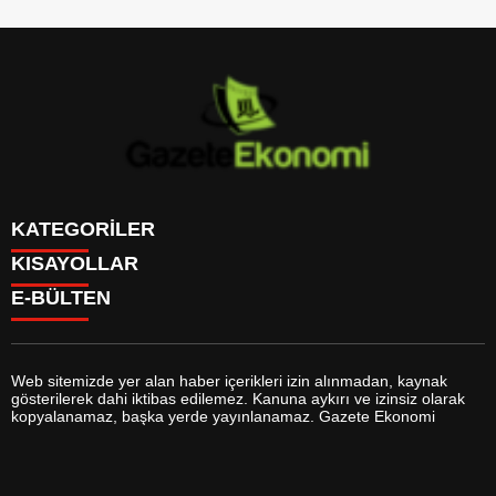
KATEGORİLER
KISAYOLLAR
GÜNDEM
E-BÜLTEN
DÜNYA
BURÇLAR
SİYASET
CANLI BORSA
EKONOMİ
CANLI SONUÇLAR
SPOR
CANLI TV
MAGAZİN
Web sitemizde yer alan haber içerikleri izin alınmadan, kaynak
FİKSTÜR
SAĞLIK
gösterilerek dahi iktibas edilemez. Kanuna aykırı ve izinsiz olarak
FİRMA EKLE
EĞİTİM
gazeteekonomi.com
e-bültenine abone olarak, tarafınıza haber,
kopyalanamaz, başka yerde yayınlanamaz. Gazete Ekonomi
FİRMA REHBERİ
YAŞAM
duyuru ve kampanya içerikli e-postaların gönderilmesini kabul etmiş
GAZETELER
TEKNOLOJİ
olursunuz.
HABER GÖNDER
KÜLTÜR SANAT
HAVA DURUMU
BİYOGRAFİLER
HİSSELER
YEREL HABERLER