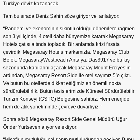
Türkiye döviz kazanacak.
Tam bu sırada Deniz Şahin söze giriyor ve anlatıyor:
“Pandemi ve ekonominin sıkıntılı olduğu dönemlere rağmen
son 3 yıl içinde, 4 oteli daha bünyemize katarak Megasaray
Hotels çatısı altında topladık. Bir anlamda krizi fırsata
çevirdik. Megasaray Hotels markamızla, Megasaray Club
Belek, MegasarayWestbeach Antalya, Das3917 ve bu kış
sezonunda kapılarını açacak Megasaray Mount Erciyes’in
ardından, Megasaray Resort Side ile otel sayımız 5’e çıktı.
Ve bütün bu otellerde dikkat ettiğimiz en önemli nokta
sürdürülebilirlik. Bütün tesislerimizde Küresel Sürdürülebilir
Turizm Konseyi (GSTC) Belgesine sahibiz. Hem enerjide
hem de atık yönetiminde çevreye duyarlıyız.”
Sonra sözü Megasaray Resort Side Genel Müdürü Uğur
Önder Yurtseven alıyor ve ekliyor:
“Misafirin mutluluğu çalışanın mutluluğundan geçiyor. Bunu