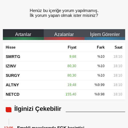
Henüz bu içeriğe yorum yapılmamış.
İlk yorum yapan olmak ister misiniz?
Artanlar
Azalanlar
İşlem Görenler
Hisse
Fiyat
Fark
Saat
SMRTG
9,68
%10
18:10
IZINV
80,30
%10
18:10
SURGY
80,30
%10
18:10
ALTNY
19,48
%9.99
18:10
NETCD
155,40
%9.98
18:10
İlginizi Çekebilir
Emekli maaşlarında SGK kesintisi
12:06