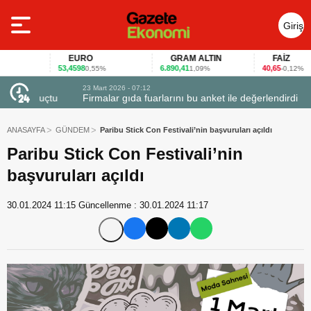
Giriş
Yap
EURO
GRAM ALTIN
FAİZ
53,4598
6.890,41
40,65
0,55%
1,09%
-0,12%
23 Mart 2026 - 07:12
uçtu
Firmalar gıda fuarlarını bu anket ile değerlendirdi
ANASAYFA
GÜNDEM
Paribu Stick Con Festivali’nin başvuruları açıldı
Paribu Stick Con Festivali’nin
başvuruları açıldı
30.01.2024 11:15
Güncellenme :
30.01.2024 11:17