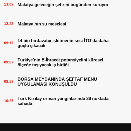
Malatya geleceğin şehrini bugünden kuruyor
13:09
Malatya’nın su meselesi
12:42
14 bin hırdavatçı işletmenin sesi İTO’da daha
09:17
güçlü çıkacak
Türkiye’nin E-İhracat potansiyelini küresel
09:07
ölçeğe taşıyacak iş birliği
BORSA MEYDANINDA ŞEFFAF MENÜ
08:58
UYGULAMASI KONUŞULDU
Türk Kızılay orman yangınlarında 26 noktada
10:26
sahada