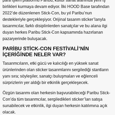
para işlem platformu Paribu, kültür sanat alanında yeni iş
birlikleri kurmaya devam ediyor. İlki HOOD Base tarafından
2022’de düzenlenen Stick-Con, bu yıl Paribu’nun
destekleriyle gerçekleşiyor. Orijinal tasarım sticker’larıyla
tasarımcılar, farklı disiplinlerden sanatçılar ve bu alana ilgi
duyan herkes Paribu Stick-Con kapsamında hazırlanan
pazaryerinde buluşacak.
PARİBU STİCK-CON FESTİVALİ’NİN
İÇERİĞİNDE NELER VAR?
Tasarımcıların, etki gücü ve kalıcılığı en yüksek sanat
ürünlerinden olan sticker tasarımlarını sergilediği stantların
yanı sıra; söyleşiler, sanatçı buluşmaları ve eğlenceli
sürprizlerin yer aldığı bir etkinlik gerçekleşecek.
Özgün tasarımı olan herkesin başvurabileceği Paribu Stick-
Con’da tüm tasarımcılar, sergiledikleri sticker’ları satışa
sunabilecek ve etkinlik, ilgi duyan herkesin katılımına açık
olacak.