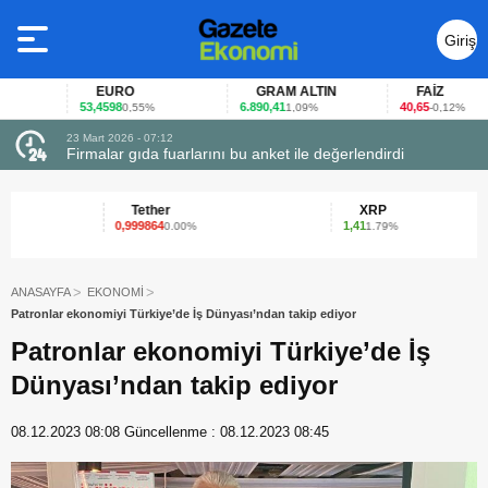
Giriş
Yap
EURO
GRAM ALTIN
FAİZ
53,4598
6.890,41
40,65
0,55%
1,09%
-0,12%
23 Mart 2026 - 07:12
uçtu
Firmalar gıda fuarlarını bu anket ile değerlendirdi
Tether
XRP
0,999864
1,41
0.00%
1.79%
ANASAYFA
EKONOMİ
Patronlar ekonomiyi Türkiye’de İş Dünyası’ndan takip ediyor
Patronlar ekonomiyi Türkiye’de İş
Dünyası’ndan takip ediyor
08.12.2023 08:08
Güncellenme :
08.12.2023 08:45