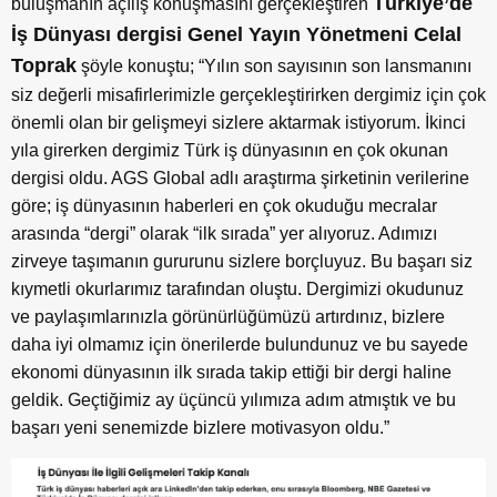
Türkiye’de
buluşmanın açılış konuşmasını gerçekleştiren
İş Dünyası dergisi Genel Yayın Yönetmeni Celal
Toprak
şöyle konuştu; “Yılın son sayısının son lansmanını
siz değerli misafirlerimizle gerçekleştirirken dergimiz için çok
önemli olan bir gelişmeyi sizlere aktarmak istiyorum. İkinci
yıla girerken dergimiz Türk iş dünyasının en çok okunan
dergisi oldu. AGS Global adlı araştırma şirketinin verilerine
göre; iş dünyasının haberleri en çok okuduğu mecralar
arasında “dergi” olarak “ilk sırada” yer alıyoruz. Adımızı
zirveye taşımanın gururunu sizlere borçluyuz. Bu başarı siz
kıymetli okurlarımız tarafından oluştu. Dergimizi okudunuz
ve paylaşımlarınızla görünürlüğümüzü artırdınız, bizlere
daha iyi olmamız için önerilerde bulundunuz ve bu sayede
ekonomi dünyasının ilk sırada takip ettiği bir dergi haline
geldik. Geçtiğimiz ay üçüncü yılımıza adım atmıştık ve bu
başarı yeni senemizde bizlere motivasyon oldu.”