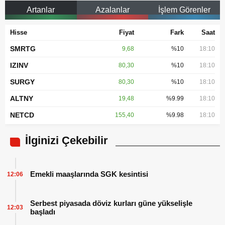
Artanlar
Azalanlar
İşlem Görenler
Hisse
Fiyat
Fark
Saat
SMRTG
9,68
%10
18:10
IZINV
80,30
%10
18:10
SURGY
80,30
%10
18:10
ALTNY
19,48
%9.99
18:10
NETCD
155,40
%9.98
18:10
İlginizi Çekebilir
Emekli maaşlarında SGK kesintisi
12:06
Serbest piyasada döviz kurları güne yükselişle
12:03
başladı