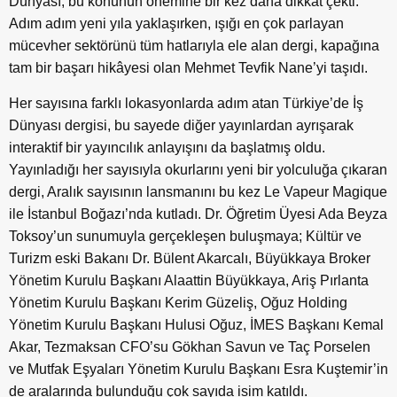
Dünyası, bu konunun önemine bir kez daha dikkat çekti.
Adım adım yeni yıla yaklaşırken, ışığı en çok parlayan
mücevher sektörünü tüm hatlarıyla ele alan dergi, kapağına
tam bir başarı hikâyesi olan Mehmet Tevfik Nane’yi taşıdı.
Her sayısına farklı lokasyonlarda adım atan Türkiye’de İş
Dünyası dergisi, bu sayede diğer yayınlardan ayrışarak
interaktif bir yayıncılık anlayışını da başlatmış oldu.
Yayınladığı her sayısıyla okurlarını yeni bir yolculuğa çıkaran
dergi, Aralık sayısının lansmanını bu kez Le Vapeur Magique
ile İstanbul Boğazı’nda kutladı. Dr. Öğretim Üyesi Ada Beyza
Toksoy’un sunumuyla gerçekleşen buluşmaya; Kültür ve
Turizm eski Bakanı Dr. Bülent Akarcalı, Büyükkaya Broker
Yönetim Kurulu Başkanı Alaattin Büyükkaya, Ariş Pırlanta
Yönetim Kurulu Başkanı Kerim Güzeliş, Oğuz Holding
Yönetim Kurulu Başkanı Hulusi Oğuz, İMES Başkanı Kemal
Akar, Tezmaksan CFO’su Gökhan Savun ve Taç Porselen
ve Mutfak Eşyaları Yönetim Kurulu Başkanı Esra Kuştemir’in
de aralarında bulunduğu çok sayıda isim katıldı.