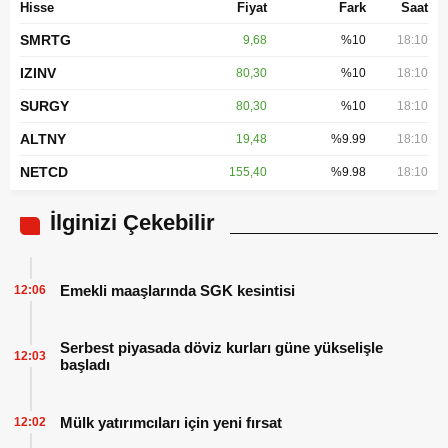
Hisse
Fiyat
Fark
Saat
SMRTG
9,68
%10
18:10
IZINV
80,30
%10
18:10
SURGY
80,30
%10
18:10
ALTNY
19,48
%9.99
18:10
NETCD
155,40
%9.98
18:10
İlginizi Çekebilir
Emekli maaşlarında SGK kesintisi
12:06
Serbest piyasada döviz kurları güne yükselişle
12:03
başladı
Mülk yatırımcıları için yeni fırsat
12:02