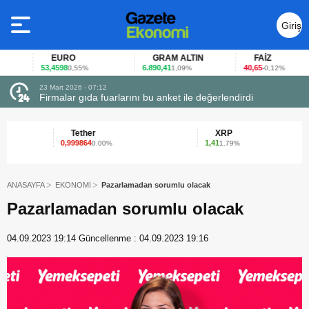
Giriş
Yap
EURO
GRAM ALTIN
FAİZ
53,4598
6.890,41
40,65
0,55%
1,09%
-0,12%
23 Mart 2026 - 07:12
uçtu
Firmalar gıda fuarlarını bu anket ile değerlendirdi
Tether
XRP
0,999864
1,41
0.00%
1.79%
ANASAYFA
EKONOMİ
Pazarlamadan sorumlu olacak
Pazarlamadan sorumlu olacak
04.09.2023 19:14
Güncellenme :
04.09.2023 19:16