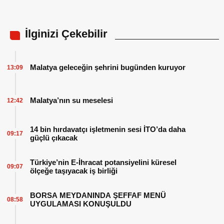
İlginizi Çekebilir
Malatya geleceğin şehrini bugünden kuruyor
13:09
Malatya’nın su meselesi
12:42
14 bin hırdavatçı işletmenin sesi İTO’da daha
09:17
güçlü çıkacak
Türkiye’nin E-İhracat potansiyelini küresel
09:07
ölçeğe taşıyacak iş birliği
BORSA MEYDANINDA ŞEFFAF MENÜ
08:58
UYGULAMASI KONUŞULDU