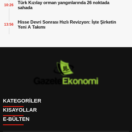
Türk Kızılay orman yangınlarında 26 noktada
10:26
sahada
Hisse Devri Sonrası Hızlı Revizyon: İşte Şirketin
13:56
Yeni A Takımı
KATEGORİLER
KISAYOLLAR
GÜNDEM
E-BÜLTEN
DÜNYA
BURÇLAR
SİYASET
CANLI BORSA
EKONOMİ