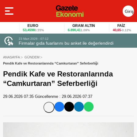
Giriş
Yap
EURO
GRAM ALTIN
FAİZ
53,4598
6.890,41
40,65
0,55%
1,09%
-0,12%
23 Mart 2026 - 07:12
uçtu
Firmalar gıda fuarlarını bu anket ile değerlendirdi
ANASAYFA
GÜNDEM
Pendik Kafe ve Restoranlarında “Camkurtaran” Seferberliği
Pendik Kafe ve Restoranlarında
“Camkurtaran” Seferberliği
29.06.2026 07:35
Güncellenme :
29.06.2026 07:37