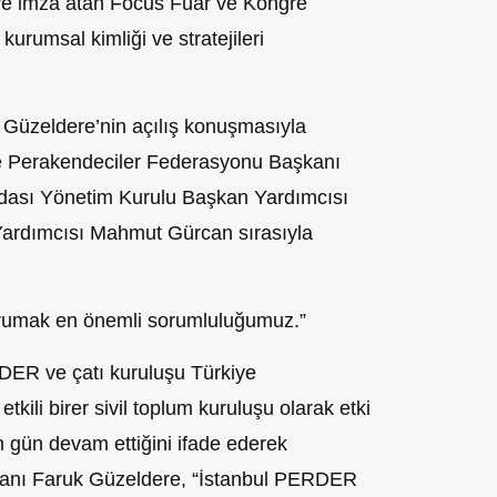
jeye imza atan Focus Fuar ve Kongre
urumsal kimliği ve stratejileri
Güzeldere’nin açılış konuşmasıyla
e Perakendeciler Federasyonu Başkanı
dası Yönetim Kurulu Başkan Yardımcısı
Yardımcısı Mahmut Gürcan sırasıyla
korumak en önemli sorumluluğumuz.”
ER ve çatı kuruluşu Türkiye
ili birer sivil toplum kuruluşu olarak etki
n gün devam ettiğini ifade ederek
anı Faruk Güzeldere, “İstanbul PERDER