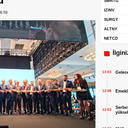
SMRTG
IZINV
06:59
SURGY
ALTNY
NETCD
İlgin
Gelece
13:03
Emekl
12:06
Serbes
12:03
yüksel