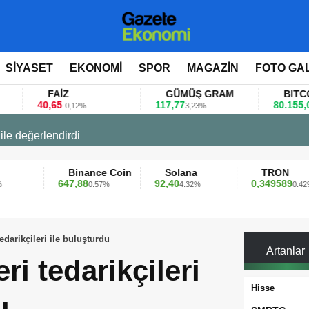
SİYASET
EKONOMİ
SPOR
MAGAZİN
FOTO GA
FAİZ
GÜMÜŞ GRAM
BITCOIN
,65
117,77
80.155,00
-0,12%
3,23%
0,36%
 değerlendirdi
Binance Coin
Solana
TRON
647,88
92,40
0,349589
0.57%
4.32%
0.42%
edarikçileri ile buluşturdu
Artanlar
ri tedarikçileri
Hisse
u