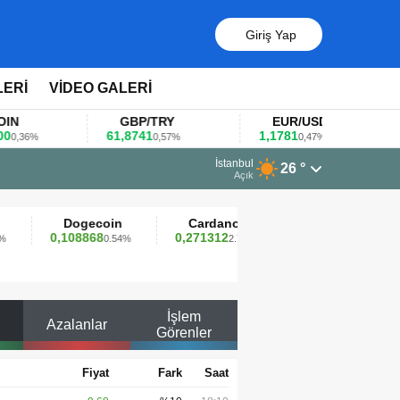
Giriş Yap
LERİ
VİDEO GALERİ
GBP/TRY
EUR/USD
BREN
61,8741
1,1781
100,49
0,57%
0,47%
0
13 Mart 2026 - 06:55
İstanbul
26 °
Huawei KOBİ’ler için yapay zekâ odaklı e
Açık
Dogecoin
Cardano
Dai
A
0,108868
0,271312
0,999789
9,88
0.54%
2.73%
0.00%
İşlem
Azalanlar
Görenler
Fiyat
Fark
Saat