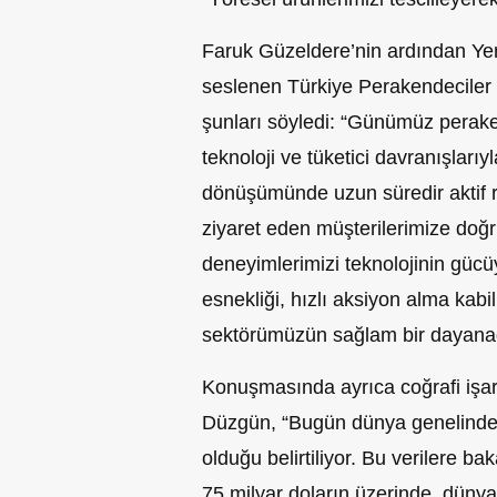
Faruk Güzeldere’nin ardından Yere
seslenen Türkiye Perakendecile
şunları söyledi: “Günümüz perakend
teknoloji ve tüketici davranışlarıyl
dönüşümünde uzun süredir aktif r
ziyaret eden müşterilerimize doğ
deneyimlerimizi teknolojinin gücüyl
esnekliği, hızlı aksiyon alma kab
sektörümüzün sağlam bir dayanağ
Konuşmasında ayrıca coğrafi işar
Düzgün, “Bugün dünya genelinde 1
olduğu belirtiliyor. Bu verilere bak
75 milyar doların üzerinde, dünyay