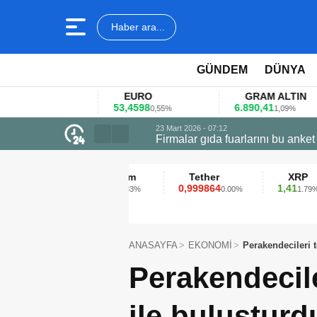
Haber ara...
GÜNDEM
DÜNYA
EURO
GRAM ALTIN
53,4598
6.890,41
40
%
0,55%
1,09%
23 Mart 2026 - 07:12
Firmalar gıda fuarlarını bu anket ile
Ethereum
Tether
XRP
2.313,13
0,999864
1,41
0.83%
0.00%
1.79%
ANASAYFA
EKONOMİ
Perakendecileri t
Perakendecile
ile buluşturd