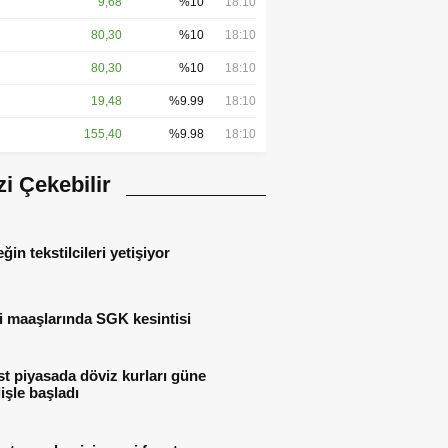
9,68
%10
18:10
80,30
%10
18:10
80,30
%10
18:10
19,48
%9.99
18:10
155,40
%9.98
18:10
izi Çekebilir
ğin tekstilcileri yetişiyor
i maaşlarında SGK kesintisi
t piyasada döviz kurları güne
işle başladı