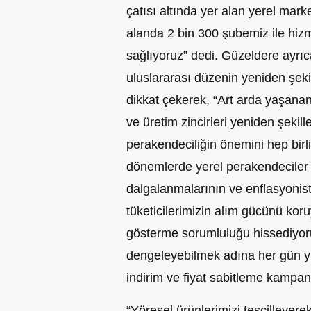
çatısı altında yer alan yerel mark
alanda 2 bin 300 şubemiz ile hizm
sağlıyoruz” dedi. Güzeldere ayrıca
uluslararası düzenin yeniden şeki
dikkat çekerek, “Art arda yaşanan
ve üretim zincirleri yeniden şeki
perakendeciliğin önemini hep birli
dönemlerde yerel perakendeciler 
dalgalanmalarının ve enflasyonist o
tüketicilerimizin alım gücünü kor
gösterme sorumluluğu hissediyoruz
dengeleyebilmek adına her gün yü
indirim ve fiyat sabitleme kampan
“Yöresel ürünlerimizi tescilleyere