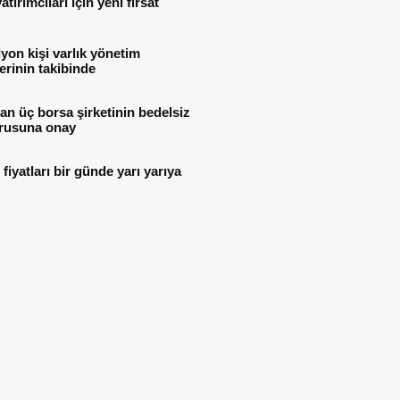
atırımcıları için yeni fırsat
lyon kişi varlık yönetim
lerinin takibinde
n üç borsa şirketinin bedelsiz
rusuna onay
i fiyatları bir günde yarı yarıya