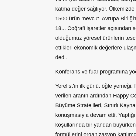
katma değer sağlıyor. Ülkemizde is
1500 ürün mevcut. Avrupa Birliği’
18... Coğrafi işaretler açısından 
olduğumuz yöresel ürünlerin tesc
ettikleri ekonomik değerlere ulaşm
dedi.
Konferans ve fuar programına yoğ
Yerelist’in ilk günü, öğle yemeği, 
verilen aranın ardından Happy C
Büyüme Stratejileri, Sınırlı Kayna
konuşmasıyla devam etti. Yaptı
koşullarında bir yandan büyürke
formüllerini organizasyon katılımc