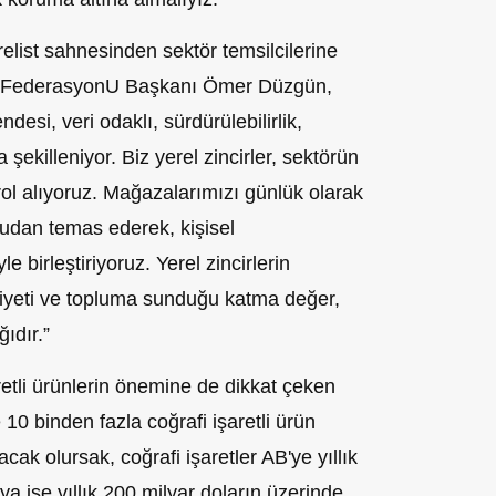
list sahnesinden sektör temsilcilerine
r FederasyonU Başkanı Ömer Düzgün,
esi, veri odaklı, sürdürülebilirlik,
a şekilleniyor. Biz yerel zincirler, sektörün
ol alıyoruz. Mağazalarımızı günlük olarak
rudan temas ederek, kişisel
e birleştiriyoruz. Yerel zincirlerin
iliyeti ve topluma sunduğu katma değer,
ıdır.”
etli ürünlerin önemine de dikkat çeken
0 binden fazla coğrafi işaretli ürün
acak olursak, coğrafi işaretler AB'ye yıllık
a ise yıllık 200 milyar doların üzerinde