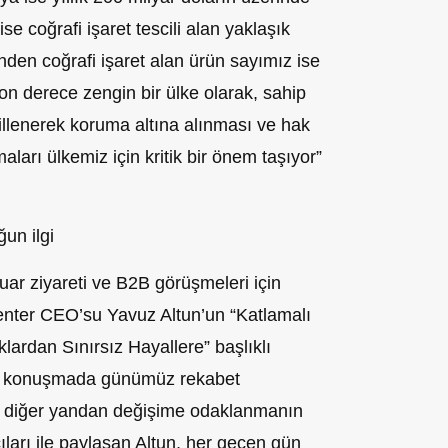
e coğrafi işaret tescili alan yaklaşık
nden coğrafi işaret alan ürün sayımız ise
son derece zengin bir ülke olarak, sahip
illenerek koruma altına alınması ve hak
aları ülkemiz için kritik bir önem taşıyor”
un ilgi
fuar ziyareti ve B2B görüşmeleri için
enter CEO’su Yavuz Altun’un “Katlamalı
klardan Sınırsız Hayallere” başlıklı
ğı konuşmada günümüz rekabet
n diğer yandan değişime odaklanmanın
ıları ile paylaşan Altun, her geçen gün