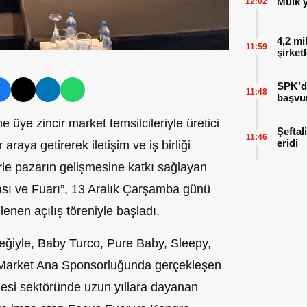
Mülk y
12:02
4,2 mi
11:59
şirket
SPK’da
11:48
başvu
 üye zincir market temsilcileriyle üretici
Şeftal
11:46
eridi
r araya getirerek iletişim ve iş birliği
rle pazarın gelişmesine katkı sağlayan
ası ve Fuarı”, 13 Aralık Çarşamba günü
en açılış töreniyle başladı.
teğiyle, Baby Turco, Pure Baby, Sleepy,
 Market Ana Sponsorluğunda gerçekleşen
esi sektöründe uzun yıllara dayanan