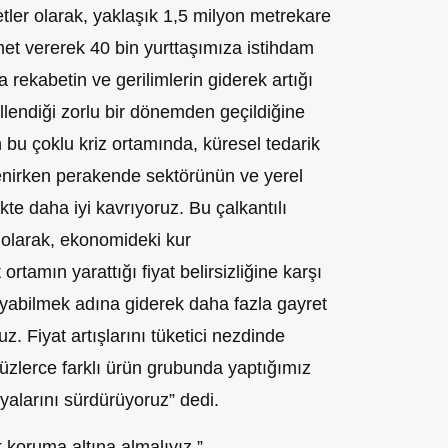
etler olarak, yaklaşık 1,5 milyon metrekare
et vererek 40 bin yurttaşımıza istihdam
 rekabetin ve gerilimlerin giderek artığı
llendiği zorlu bir dönemden geçildiğine
 bu çoklu kriz ortamında, küresel tedarik
llenirken perakende sektörünün ve yerel
kte daha iyi kavrıyoruz. Bu çalkantılı
olarak, ekonomideki kur
rtamın yarattığı fiyat belirsizliğine karşı
uyabilmek adına giderek daha fazla gayret
. Fiyat artışlarını tüketici nezdinde
zlerce farklı ürün grubunda yaptığımız
yalarını sürdürüyoruz” dedi.
k koruma altına almalıyız.”