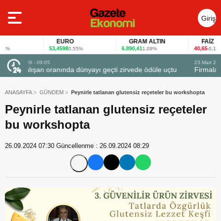
Giriş
Yap
EURO
GRAM ALTIN
FAİZ
53,4598
6.890,41
40,65
0,55%
1,09%
-0,12%
23 Mart 2026 - 07:12
le uçtu
Firmalar gıda fuarlarını bu anket ile değerlendirdi
ANASAYFA
GÜNDEM
Peynirle tatlanan glutensiz reçeteler bu workshopta
Peynirle tatlanan glutensiz reçeteler
bu workshopta
26.09.2024 07:30
Güncellenme :
26.09.2024 08:29