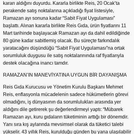
kararı aldığını duyurdu. Kararla birlikte Reis, 20 Ocak’ta
perakende satış noktalarına açıkladığı fiyat listesiyle,
Ramazan ayı sonuna kadar “Sabit Fiyat Uygulaması”
başlattı. Alınan kararla birlikte Reis Gıda, ürün fiyatlarını 11
Mart tarihinde başlayacak Ramazan ayı da dahil edildiğinde
80 güne kadar sabitlemiş olacak. Bu süreçte farkındalık
yaratacağını düşündüğü “Sabit Fiyat Uygulaması”na ortak
sorumluluk duygusu ile satış noktalarınında raf fiyatlarıyla
destek olacağına inancı tamdır.
RAMAZAN’IN MANEVİYATINA UYGUN BİR DAYANIŞMA
Reis Gıda Kurucusu ve Yönetim Kurulu Başkanı Mehmet
Reis, enflasyonla mücadelenin sadece hükümetlerin görevi
olmadığını, iş dünyasının da sorumlulukları arasında yer
aldığını dile getirerek şu değerlendirmeyi yaptı: “Mübarek
Ramazan ayı, kuru gıdaların tüketiminin arttığı bir dönemdir.
Yanı sıra kış aylarında mevsimsel olarak da tüketici talebi
yükselir. 43 yıllık Reis, kurulduğu günden bu yana ulaşılabilir