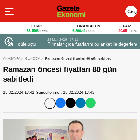
Giriş
Yap
EURO
GRAM ALTIN
FAİZ
53,4598
6.890,41
40,65
0,55%
1,09%
-0,12%
23 Mart 2026 - 07:12
uçtu
Firmalar gıda fuarlarını bu anket ile değerlendirdi
ANASAYFA
GÜNDEM
Ramazan öncesi fiyatları 80 gün sabitledi
Ramazan öncesi fiyatları 80 gün
sabitledi
18.02.2024 13:41
Güncellenme :
18.02.2024 13:43