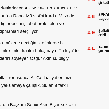
11:59
şirket
 şirketlerinden AKINSOFT'un kurucusu Dr.
SPK’da
tanbul'da Robot Müzesi'ni kurdu. Müzede
11:48
başvu
ği robotları, robot prototipleri ve
Şeftal
ipmanları sergiliyor.
11:46
eridi
 bu müzede geçtiğimiz günlerde bir
Yarım 
11:41
emli isimler katıldı buluşmaya. Türkiye'de
yatırı
klerini söyleyen Özgür Akın şu bilgiyi
otlar konusunda Ar-Ge faaliyetlerimizi
i yakalamaya çalıştık. Şu an 9 farklı
urulu Başkanı Senur Akın Biçer söz aldı