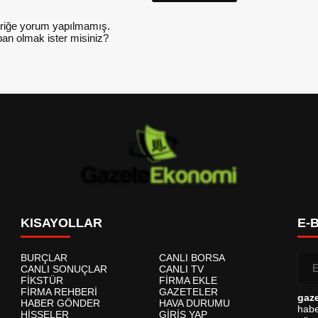
riğe yorum yapılmamış.
an olmak ister misiniz?
KISAYOLLAR
E-
BURÇLAR
CANLI BORSA
CANLI SONUÇLAR
CANLI TV
FİKSTÜR
FİRMA EKLE
FİRMA REHBERİ
GAZETELER
gaz
HABER GÖNDER
HAVA DURUMU
habe
HİSSELER
GİRİŞ YAP