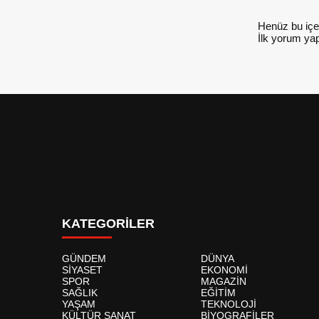
Henüz bu içe
İlk yorum yap
KATEGORİLER
GÜNDEM
DÜNYA
SİYASET
EKONOMİ
SPOR
MAGAZİN
SAĞLIK
EĞİTİM
YAŞAM
TEKNOLOJİ
KÜLTÜR SANAT
BİYOGRAFİLER