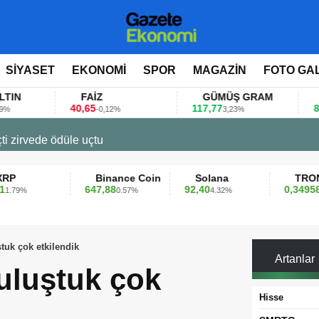
SİYASET
EKONOMİ
SPOR
MAGAZİN
FOTO GA
FAİZ
GÜMÜŞ GRAM
BITCOI
40,65
117,77
80.155,00
-0,12%
3,23%
 değerlendirdi
Binance Coin
Solana
TRON
647,88
92,40
0,349589
0.57%
4.32%
0.42%
tuk çok etkilendik
Artanlar
uluştuk çok
Hisse