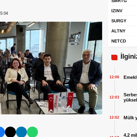
SMRTG
IZINV
15:04
SURGY
ALTNY
NETCD
İlgin
Emekl
12:06
Serbes
12:03
yüksel
Mülk y
12:02
4,2 mi