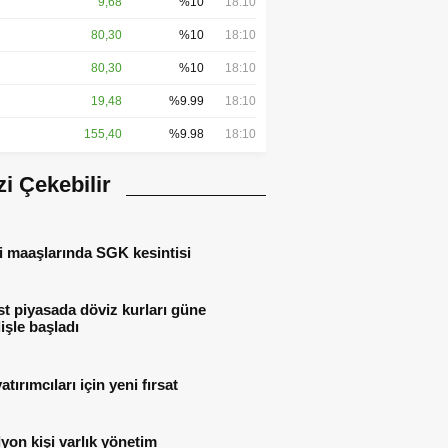
9,68
%10
18:10
80,30
%10
18:10
80,30
%10
18:10
19,48
%9.99
18:10
155,40
%9.98
18:10
izi Çekebilir
i maaşlarında SGK kesintisi
t piyasada döviz kurları güne
işle başladı
atırımcıları için yeni fırsat
lyon kişi varlık yönetim