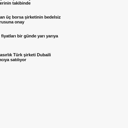
lerinin takibinde
n üç borsa şirketinin bedelsiz
rusuna onay
i fiyatları bir günde yarı yarıya
asırlık Türk şirketi Dubaili
mcıya satılıyor