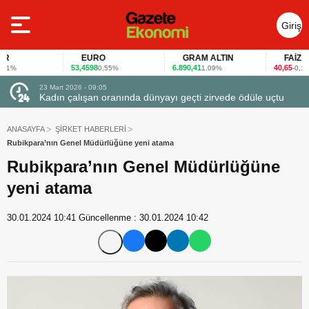
Giriş
Yap
EURO
GRAM ALTIN
FAİZ
53,4598
6.890,41
40,65
%
0,55%
1,09%
-0,12%
23 Mart 2026 - 07:12
 ödüle uçtu
Firmalar gıda fuarlarını bu anket ile değerlendirdi
ANASAYFA
ŞİRKET HABERLERİ
Rubikpara’nın Genel Müdürlüğüne yeni atama
Rubikpara’nın Genel Müdürlüğüne
yeni atama
30.01.2024 10:41
Güncellenme :
30.01.2024 10:42