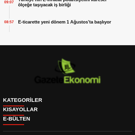
09:07
ölçeğe taşıyacak iş birliği
E-ticarette yeni dönem 1 Ağustos’ta başlıyor
08:57
KATEGORİLER
KISAYOLLAR
GÜNDEM
E-BÜLTEN
DÜNYA
BURÇLAR
SİYASET
CANLI BORSA
EKONOMİ
CANLI SONUÇLAR
SPOR