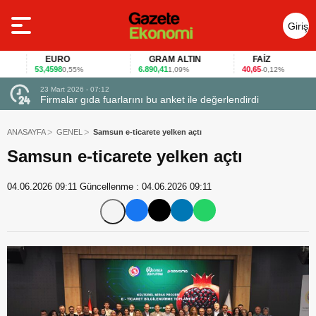
Giriş
Yap
EURO
GRAM ALTIN
FAİZ
53,4598
6.890,41
40,65
0,55%
1,09%
-0,12%
23 Mart 2026 - 07:12
uçtu
Firmalar gıda fuarlarını bu anket ile değerlendirdi
ANASAYFA
GENEL
Samsun e-ticarete yelken açtı
Samsun e-ticarete yelken açtı
04.06.2026 09:11
Güncellenme :
04.06.2026 09:11