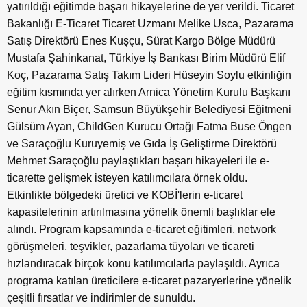
yatırıldığı eğitimde başarı hikayelerine de yer verildi. Ticaret
Bakanlığı E-Ticaret Ticaret Uzmanı Melike Usca, Pazarama
Satış Direktörü Enes Kuşçu, Sürat Kargo Bölge Müdürü
Mustafa Şahinkanat, Türkiye İş Bankası Birim Müdürü Elif
Koç, Pazarama Satış Takım Lideri Hüseyin Soylu etkinliğin
eğitim kısmında yer alırken Arnica Yönetim Kurulu Başkanı
Senur Akın Biçer, Samsun Büyükşehir Belediyesi Eğitmeni
Gülsüm Ayan, ChildGen Kurucu Ortağı Fatma Buse Öngen
ve Saraçoğlu Kuruyemiş ve Gıda İş Geliştirme Direktörü
Mehmet Saraçoğlu paylaştıkları başarı hikayeleri ile e-
ticarette gelişmek isteyen katılımcılara örnek oldu.
Etkinlikte bölgedeki üretici ve KOBİ'lerin e-ticaret
kapasitelerinin artırılmasına yönelik önemli başlıklar ele
alındı. Program kapsamında e-ticaret eğitimleri, network
görüşmeleri, teşvikler, pazarlama tüyoları ve ticareti
hızlandıracak birçok konu katılımcılarla paylaşıldı. Ayrıca
programa katılan üreticilere e-ticaret pazaryerlerine yönelik
çeşitli fırsatlar ve indirimler de sunuldu.