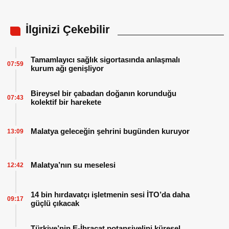
İlginizi Çekebilir
Tamamlayıcı sağlık sigortasında anlaşmalı
07:59
kurum ağı genişliyor
Bireysel bir çabadan doğanın korunduğu
07:43
kolektif bir harekete
Malatya geleceğin şehrini bugünden kuruyor
13:09
Malatya’nın su meselesi
12:42
14 bin hırdavatçı işletmenin sesi İTO’da daha
09:17
güçlü çıkacak
Türkiye’nin E-İhracat potansiyelini küresel