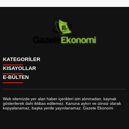
KATEGORİLER
KISAYOLLAR
GÜNDEM
E-BÜLTEN
DÜNYA
BURÇLAR
SİYASET
CANLI BORSA
EKONOMİ
CANLI SONUÇLAR
SPOR
CANLI TV
MAGAZİN
Web sitemizde yer alan haber içerikleri izin alınmadan, kaynak
FİKSTÜR
SAĞLIK
gösterilerek dahi iktibas edilemez. Kanuna aykırı ve izinsiz olarak
FİRMA EKLE
EĞİTİM
gazeteekonomi.com
e-bültenine abone olarak, tarafınıza haber,
kopyalanamaz, başka yerde yayınlanamaz. Gazete Ekonomi
FİRMA REHBERİ
YAŞAM
duyuru ve kampanya içerikli e-postaların gönderilmesini kabul etmiş
GAZETELER
TEKNOLOJİ
olursunuz.
HABER GÖNDER
KÜLTÜR SANAT
HAVA DURUMU
BİYOGRAFİLER
HİSSELER
YEREL HABERLER