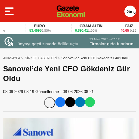
Giriş
Yap
EURO
GRAM ALTIN
FAİZ
53,4598
6.890,41
40,65
0,55%
1,09%
-0,12%
23 Mart 2026 - 07:12
uçtu
Firmalar gıda fuarlarını bu anket ile değerlendirdi
ANASAYFA
ŞİRKET HABERLERİ
Sanovel’de Yeni CFO Gökdeniz Gür Oldu
Sanovel’de Yeni CFO Gökdeniz Gür
Oldu
08.06.2026 08:19
Güncellenme :
08.06.2026 08:21