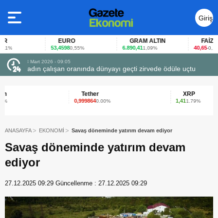
Giriş
Yap
EURO
GRAM ALTIN
FAİZ
53,4598
6.890,41
40,65
0,55%
1,09%
-0,12%
23 Mart 2026 - 07:12
 uçtu
Firmalar gıda fuarlarını bu anket ile değerlendirdi
Tether
XRP
0,999864
1,41
0.00%
1.79%
ANASAYFA
EKONOMİ
Savaş döneminde yatırım devam ediyor
Savaş döneminde yatırım devam
ediyor
27.12.2025 09:29
Güncellenme :
27.12.2025 09:29