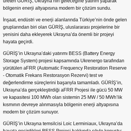
üreten GÜRİŞ, Ukrayna’nın geleceğine yatırım yaparak
bölgenin enerji altyapısına modern bir çözüm sundu.
İnşaat, endüstri ve enerji alanlarında Türkiye’nin önde gelen
gruplarından biri olan GÜRİŞ, uluslararası projelerine bir
yenisini daha ekleyerek Ukrayna’da önemli bir projeyi
hayata geçirdi.
GÜRİŞ’in Ukrayna’daki yatırımı BESS (Battery Energy
Storage System) projesi kapsamında Ukrenergo tarafından
yürütülen aFRR (Automatic Frequency Restoration Reserve
- Otomatik Frekans Restorasyon Rezervi) test ve
değerlendirme süreçlerini başarıyla tamamladı. GÜRİŞ’in,
Ukrayna’da gerçekleştirdiği aFRR Projesi ile gücü 50 MW
ve kapasitesi 100 MWh olan sistemin 25 MW / 50 MWh’lik
kısmının devreye alınmasıyla bölgenin enerji altyapısına
modern bir çözüm sunuyor.
GÜRİŞ’in Ukrayna temsilcisi Loic Lerminiaux, Ukrayna’da
hayata geçirdikleri BESS Projesi hakkında şöyle konuştu: