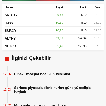
Hisse
Fiyat
Fark
Saat
SMRTG
9,68
%10
18:10
IZINV
80,30
%10
18:10
SURGY
80,30
%10
18:10
ALTNY
19,48
%9.99
18:10
NETCD
155,40
%9.98
18:10
İlginizi Çekebilir
Emekli maaşlarında SGK kesintisi
12:06
Serbest piyasada döviz kurları güne yükselişle
12:03
başladı
Mülk yatırımcıları için yeni fırsat
12:02