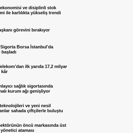
ekonomisi ve disiplinli stok
mi ile karlılıkta yükseliş trendi
aşkanı görevini bırakıyor
Sigorta Borsa İstanbul’da
 başladı
elekom’dan ilk yarıda 17,2 milyar
 kâr
ayıcı sağlık sigortasında
alı kurum ağı genişliyor
teknolojileri ve yeni nesil
nlar sahada çiftçilerle buluştu
sektörünün öncü markasında üst
yönetici ataması