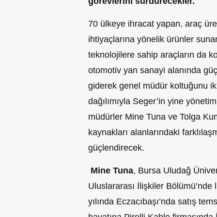
görevlerini sürdürecekler.
70 ülkeye ihracat yapan, araç üre
ihtiyaçlarına yönelik ürünler sun
teknolojilere sahip araçların da k
otomotiv yan sanayi alanında güç
giderek genel müdür koltuğunu ik
dağılımıyla Seger’in yine yönet
müdürler Mine Tuna ve Tolga Kumral
kaynakları alanlarındaki farklıla
güçlendirecek.
Mine Tuna
, Bursa Uludağ Ünivers
Uluslararası İlişkiler Bölümü’nde
yılında Eczacıbaşı’nda satış temsi
hayatına Pirelli Kablo firmasınd