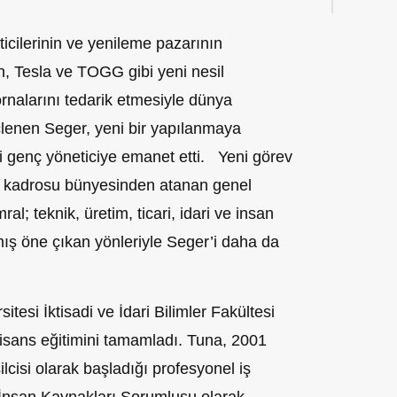
ticilerinin ve yenileme pazarının
an, Tesla ve TOGG gibi yeni nesil
ornalarını tedarik etmesiyle dünya
lenen Seger, yeni bir yapılanmaya
i genç yöneticiye emanet etti. Yeni görev
im kadrosu bünyesinden atanan genel
; teknik, üretim, ticari, idari ve insan
şmış öne çıkan yönleriyle Seger’i daha da
itesi İktisadi ve İdari Bilimler Fakültesi
 lisans eğitimini tamamladı. Tuna, 2001
lcisi olarak başladığı profesyonel iş
a İnsan Kaynakları Sorumlusu olarak