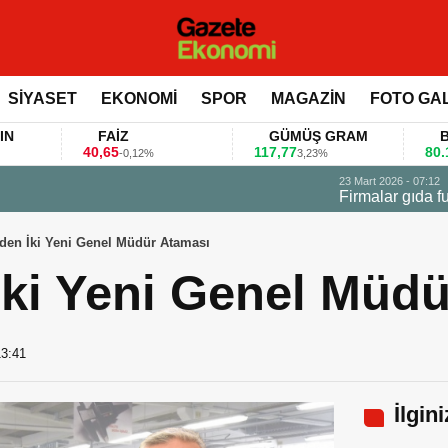
SİYASET
EKONOMİ
SPOR
MAGAZİN
FOTO GA
FAİZ
GÜMÜŞ GRAM
BITCOIN
40,65
117,77
80.155,00
-0,12%
3,23%
0,3
 değerlendirdi
den İki Yeni Genel Müdür Ataması
İki Yeni Genel Müd
13:41
İlgin