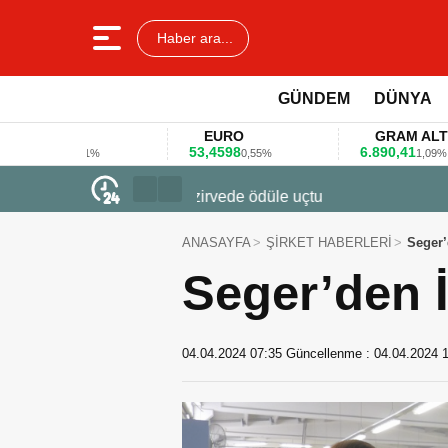
Haber ara...
GÜNDEM
DÜNYA
AR
EURO
GRAM ALTIN
8
53,4598
6.890,41
0,11%
0,55%
1,09%
23 Mart 2026 - 07:12
Firmalar gıda fuarlarını bu anket ile
ANASAYFA
ŞİRKET HABERLERİ
Seger’
Seger’den 
04.04.2024 07:35
Güncellenme :
04.04.2024 