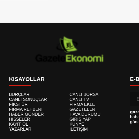
KISAYOLLAR
E-
BURÇLAR
CANLI BORSA
CANLI SONUÇLAR
CANLI TV
FİKSTÜR
FİRMA EKLE
FİRMA REHBERİ
GAZETELER
gaz
HABER GÖNDER
HAVA DURUMU
habe
HİSSELER
GİRİŞ YAP
gönd
KAYIT OL
KÜNYE
YAZARLAR
İLETİŞİM