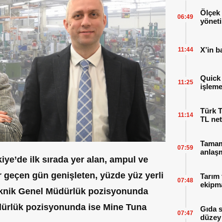
Ölçek 
06:49
yöneti
X’in b
11:44
Quick 
11:25
işleme
Türk T
11:14
TL net
Tamaml
07:59
anlaşm
ye’de ilk sırada yer alan, ampul ve
r geçen gün genişleten, yüzde yüz yerli
Tarım 
07:48
ekipma
eknik Genel Müdürlük pozisyonunda
dürlük pozisyonunda ise Mine Tuna
Gıda 
07:47
düzey 