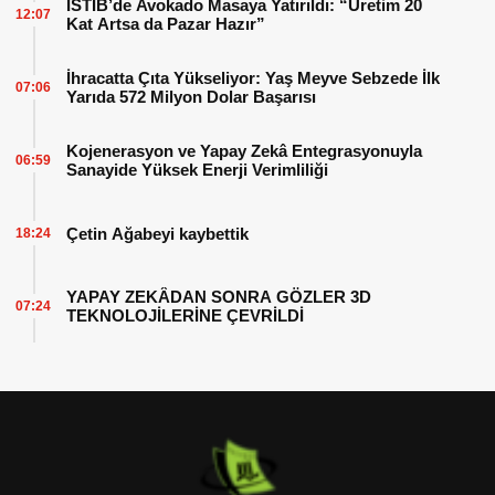
İSTİB’de Avokado Masaya Yatırıldı: “Üretim 20
12:07
Kat Artsa da Pazar Hazır”
İhracatta Çıta Yükseliyor: Yaş Meyve Sebzede İlk
07:06
Yarıda 572 Milyon Dolar Başarısı
Kojenerasyon ve Yapay Zekâ Entegrasyonuyla
06:59
Sanayide Yüksek Enerji Verimliliği
Çetin Ağabeyi kaybettik
18:24
YAPAY ZEKÂDAN SONRA GÖZLER 3D
07:24
TEKNOLOJİLERİNE ÇEVRİLDİ