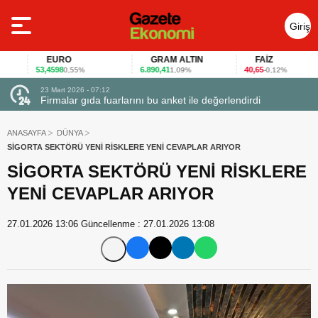
Giriş
Yap
EURO
GRAM ALTIN
FAİZ
53,4598
6.890,41
40,65
0,55%
1,09%
-0,12%
23 Mart 2026 - 07:12
uçtu
Firmalar gıda fuarlarını bu anket ile değerlendirdi
ANASAYFA
DÜNYA
SİGORTA SEKTÖRÜ YENİ RİSKLERE YENİ CEVAPLAR ARIYOR
SİGORTA SEKTÖRÜ YENİ RİSKLERE
YENİ CEVAPLAR ARIYOR
27.01.2026 13:06
Güncellenme :
27.01.2026 13:08