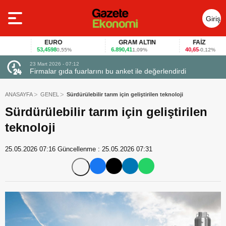
Giriş
Yap
EURO
GRAM ALTIN
FAİZ
53,4598
6.890,41
40,65
0,55%
1,09%
-0,12%
23 Mart 2026 - 07:12
uçtu
Firmalar gıda fuarlarını bu anket ile değerlendirdi
ANASAYFA
GENEL
Sürdürülebilir tarım için geliştirilen teknoloji
Sürdürülebilir tarım için geliştirilen
teknoloji
25.05.2026 07:16
Güncellenme :
25.05.2026 07:31