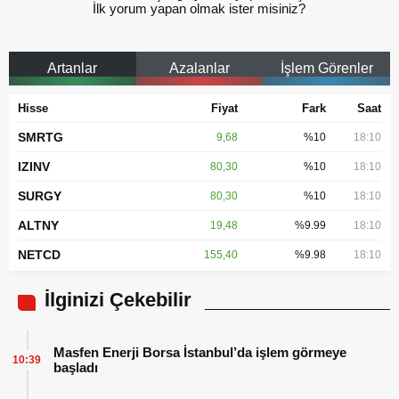
İlk yorum yapan olmak ister misiniz?
Artanlar
Azalanlar
İşlem Görenler
Hisse
Fiyat
Fark
Saat
SMRTG
9,68
%10
18:10
IZINV
80,30
%10
18:10
SURGY
80,30
%10
18:10
ALTNY
19,48
%9.99
18:10
NETCD
155,40
%9.98
18:10
İlginizi Çekebilir
Masfen Enerji Borsa İstanbul’da işlem görmeye
10:39
başladı