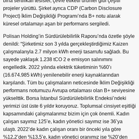
bina sertifikalı tesisler, çevre etiketli ürünler gibi çeşitli
projeler yürüttü. Şirket ayrıca CDP (Carbon Disclosure
Project) İklim Değişikliği Programı’nda B+ notu alarak
küresel ortalamayı aşan bir performans sergiledi.
Polisan Holding’in Sürdürülebilirlik Raporu’nda özetle şöyle
denildi: “Şirketimiz son 3 yılda gerçekleştirdiğimiz Kaizen
çalışmalarıyla 2.7 milyon kWh enerji tasarrufu sağladı. Bu
sayede yaklaşık 1.238 tCO 2 e emisyon salınımını
engelledik. 2022 yılında elektrik tüketiminin %60’ı
(16.674.985 kWh) yenilenebilir enerji kaynaklarından
karşılandı. Tüm bu çalışmaların neticesinde İklim Değişikliği
performans notumuzu Avrupa ortalaması olan B+ seviyesine
yükselttik. Borsa İstanbul Sürdürülebilirlik Endeksi’ndeki
yerimizi üst üste 6 yıldır koruyoruz. Toplumsal cinsiyet eşitliği
kapsamındaki çalışmalarımız bizim için çok önemli. Kadın
çalışan sayımız 125’e, kadın yönetici sayımız ise 36’ya
ulaştı. 2022’de kadın çalışan oranı bir önceki yıla göre
%12,2’den %13,5’e, kadın yönetici oranımız ise %20’den