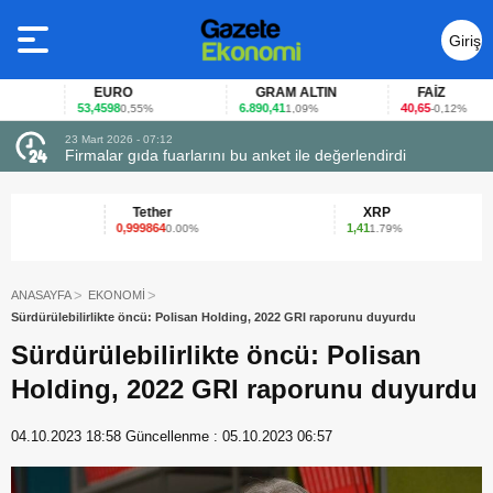
Giriş
Yap
EURO
GRAM ALTIN
FAİZ
53,4598
6.890,41
40,65
0,55%
1,09%
-0,12%
23 Mart 2026 - 07:12
uçtu
Firmalar gıda fuarlarını bu anket ile değerlendirdi
Tether
XRP
0,999864
1,41
0.00%
1.79%
ANASAYFA
EKONOMİ
Sürdürülebilirlikte öncü: Polisan Holding, 2022 GRI raporunu duyurdu
Sürdürülebilirlikte öncü: Polisan
Holding, 2022 GRI raporunu duyurdu
04.10.2023 18:58
Güncellenme :
05.10.2023 06:57