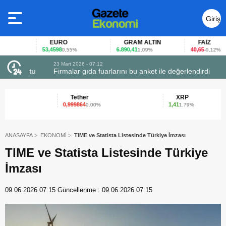
Giriş
Yap
EURO
GRAM ALTIN
FAİZ
53,4598
6.890,41
40,65
0,55%
1,09%
-0,12%
23 Mart 2026 - 07:12
uçtu
Firmalar gıda fuarlarını bu anket ile değerlendirdi
Tether
XRP
0,999864
1,41
0.00%
1.79%
ANASAYFA
EKONOMİ
TIME ve Statista Listesinde Türkiye İmzası
TIME ve Statista Listesinde Türkiye
İmzası
09.06.2026 07:15
Güncellenme :
09.06.2026 07:15