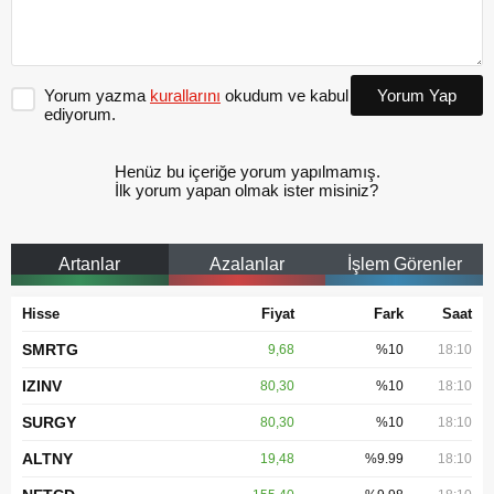
Yorum yazma
kurallarını
okudum ve kabul
Yorum Yap
ediyorum.
Henüz bu içeriğe yorum yapılmamış.
İlk yorum yapan olmak ister misiniz?
Artanlar
Azalanlar
İşlem Görenler
Hisse
Fiyat
Fark
Saat
SMRTG
9,68
%10
18:10
IZINV
80,30
%10
18:10
SURGY
80,30
%10
18:10
ALTNY
19,48
%9.99
18:10