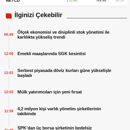
NETCD
155,40
%9.98
18:10
İlginizi Çekebilir
Ölçek ekonomisi ve disiplinli stok yönetimi ile
06:49
karlılıkta yükseliş trendi
Emekli maaşlarında SGK kesintisi
12:06
Serbest piyasada döviz kurları güne yükselişle
12:03
başladı
Mülk yatırımcıları için yeni fırsat
12:02
4,2 milyon kişi varlık yönetim şirketlerinin
11:59
takibinde
SPK’dan üç borsa şirketinin bedelsiz