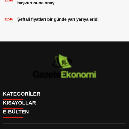
11:48
başvurusuna onay
Şeftali fiyatları bir günde yarı yarıya eridi
11:46
KATEGORİLER
KISAYOLLAR
GÜNDEM
E-BÜLTEN
DÜNYA
BURÇLAR
SİYASET
CANLI BORSA
EKONOMİ
CANLI SONUÇLAR
SPOR