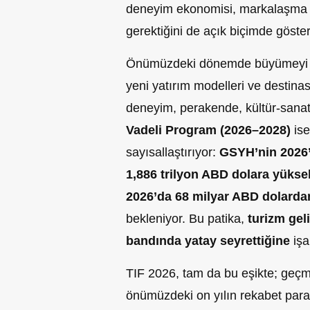
deneyim ekonomisi, markalaşma v
gerektiğini de açık biçimde göster
Önümüzdeki dönemde büyümeyi sür
yeni yatırım modelleri ve destina
deneyim, perakende, kültür-sanat) 
Vadeli Program (2026–2028)
ise
sayısallaştırıyor:
GSYH’nin 2026’
1,886 trilyon ABD dolara yükse
2026’da 68 milyar ABD dolarda
bekleniyor. Bu patika,
turizm gel
bandında yatay seyrettiğine
işa
TIF 2026, tam da bu eşikte; geçm
önümüzdeki on yılın rekabet param