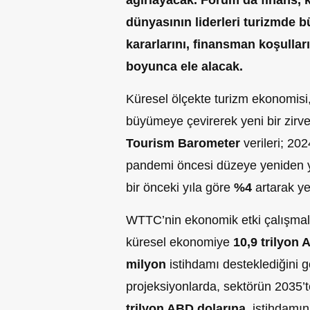
ağırlayacak. Forum’da finans,
dünyasının liderleri turizmde b
kararlarını, finansman koşulları
boyunca ele alacak.
Küresel ölçekte turizm ekonomisi
büyümeye çevirerek yeni bir zirv
Tourism Barometer
verileri; 202
pandemi öncesi düzeye yeniden y
bir önceki yıla göre
%4
artarak yen
WTTC’nin ekonomik etki çalışmala
küresel ekonomiye
10,9 trilyon 
milyon
istihdamı desteklediğini g
projeksiyonlarda, sektörün 2035’
trilyon ABD dolarına
, istihdamı