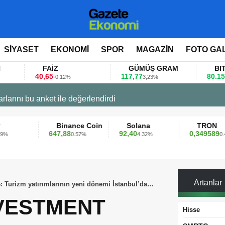
SİYASET
EKONOMİ
SPOR
MAGAZİN
FOTO GA
FAİZ
GÜMÜŞ GRAM
BITCOIN
0,65
117,77
80.155,00
-0,12%
3,23%
0,36%
 değerlendirdi
Binance Coin
Solana
TRON
647,88
92,40
0,349589
0.57%
4.32%
0.42%
Artanlar
’da
VESTMENT
Hisse