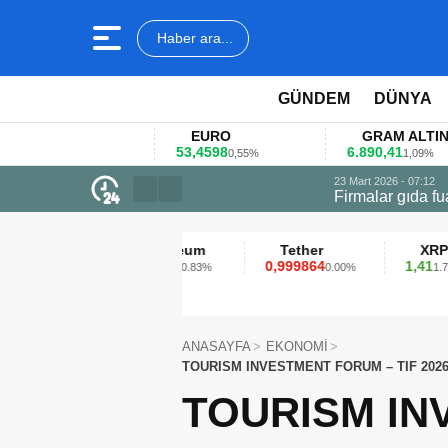
Haber ara...
GÜNDEM
DÜNYA
EURO
GRAM ALTIN
53,4598
6.890,41
4
1%
0,55%
1,09%
23 Mart 2026 - 07:12
Firmalar gıda fuarlarını bu anket ile
Ethereum
Tether
XRP
2.313,13
0,999864
1,41
0.83%
0.00%
1.79%
ANASAYFA
EKONOMİ
TOURISM INVESTMENT FORUM – TIF 2026: Turizm yatırımlarının yeni dönemi İstanbul
konuşulacak
TOURISM IN