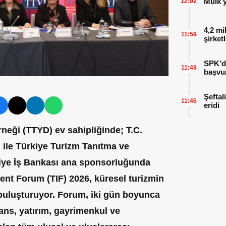
Mülk y
12:02
4,2 mi
11:59
şirket
SPK’da
11:48
başvu
Şeftal
11:46
eridi
rneği (TTYD) ev sahipliğinde; T.C.
 ile Türkiye Turizm Tanıtma ve
kiye İş Bankası ana sponsorluğunda
nt Forum (TIF) 2026, küresel turizmin
buluşturuyor. Forum, iki gün boyunca
ans, yatırım, gayrimenkul ve