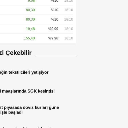
9,68
%10
18:10
80,30
%10
18:10
80,30
%10
18:10
19,48
%9.99
18:10
155,40
%9.98
18:10
izi Çekebilir
ğin tekstilcileri yetişiyor
i maaşlarında SGK kesintisi
t piyasada döviz kurları güne
işle başladı