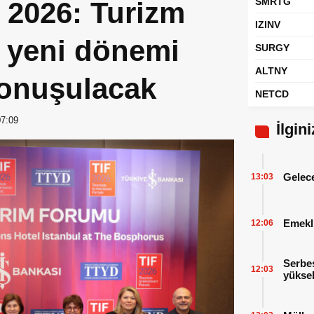
SMRTG
2026: Turizm
IZINV
n yeni dönemi
SURGY
ALTNY
konuşulacak
NETCD
07:09
İlgin
Gelece
13:03
Emekl
12:06
Serbes
12:03
yüksel