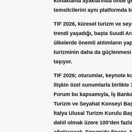
konaklama ayaklarında önde gel
temsilcilerini aynı platformda b
TIF 2026, küresel turizm ve se
trendi yaşadığı, başta Suudi Ara
ülkelerde önemli atılımların ya
turizminin daha da güçlenmesi v
taşıyor.
TIF 2026; oturumlar, keynote 
ilişkin özel sunumlarla birlikt
Forum bu kapsamıyla, İş Bank
Turizm ve Seyahat Konseyi Ba
İtalya Ulusal Turizm Kurulu Ba
dahil olmak üzere
100’den faz