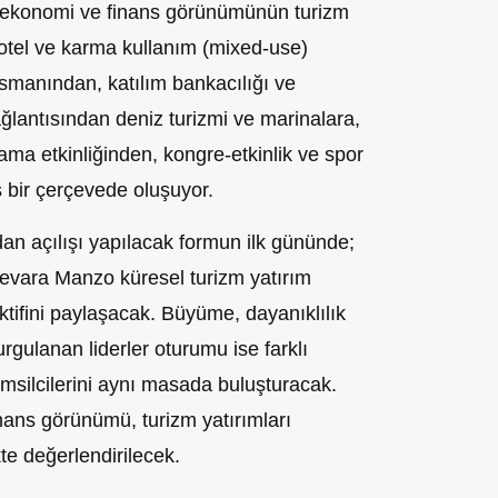
l ekonomi ve finans görünümünün turizm
, otel ve karma kullanım (mixed‑use)
nsmanından, katılım bankacılığı ve
ağlantısından deniz turizmi ve marinalara,
ama etkinliğinden, kongre‑etkinlik ve spor
 bir çerçevede oluşuyor.
n açılışı yapılacak formun ilk gününde;
ara Manzo küresel turizm yatırım
ktifini paylaşacak. Büyüme, dayanıklılık
rgulanan liderler oturumu ise farklı
msilcilerini aynı masada buluşturacak.
ans görünümü, turizm yatırımları
kte değerlendirilecek.