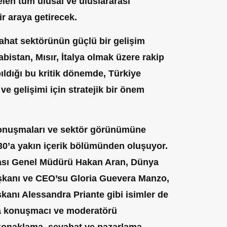
en tüm ulusal ve uluslararası
ir araya getirecek.
yahat sektörünün güçlü bir gelişim
bistan, Mısır, İtalya olmak üzere rakip
pıldığı bu kritik dönemde, Türkiye
e gelişimi için stratejik bir önem
konuşmaları ve sektör görünümüne
e 30’a yakın içerik bölümünden oluşuyor.
ası Genel Müdürü Hakan Aran, Dünya
şkanı ve CEO’su Gloria Guevera Manzo,
şkanı
Alessandra Priante gibi isimler de
la konuşmacı ve moderatörü