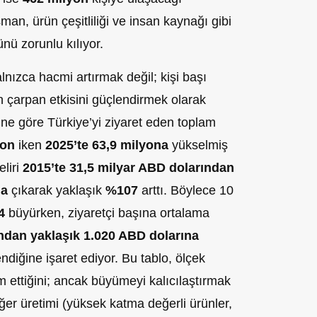
man, ürün çeşitliliği ve insan kaynağı gibi
nü zorunlu kılıyor.
nızca hacmi artırmak değil; kişi başı
mın çarpan etkisini güçlendirmek olarak
lerine göre Türkiye’yi ziyaret eden toplam
yon
iken
2025’te 63,9 milyona
yükselmiş
liri
2015’te 31,5 milyar ABD dolarından
na
çıkarak yaklaşık
%107
arttı. Böylece 10
4
büyürken, ziyaretçi başına ortalama
ndan yaklaşık 1.020 ABD dolarına
ndiğine işaret ediyor. Bu tablo, ölçek
ettiğini; ancak büyümeyi kalıcılaştırmak
ğer üretimi (yüksek katma değerli ürünler,