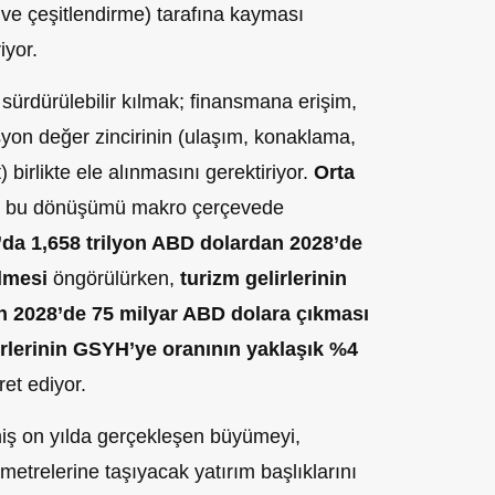
e çeşitlendirme) tarafına kayması
iyor.
dürülebilir kılmak; finansmana erişim,
syon değer zincirinin (ulaşım, konaklama,
birlikte ele alınmasını gerektiriyor.
Orta
 bu dönüşümü makro çerçevede
da 1,658 trilyon ABD dolardan 2028’de
lmesi
öngörülürken,
turizm gelirlerinin
n 2028’de 75 milyar ABD dolara çıkması
irlerinin GSYH’ye oranının yaklaşık %4
ret ediyor.
iş on yılda gerçekleşen büyümeyi,
etrelerine taşıyacak yatırım başlıklarını