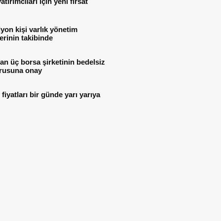
atırımcıları için yeni fırsat
lyon kişi varlık yönetim
lerinin takibinde
n üç borsa şirketinin bedelsiz
rusuna onay
i fiyatları bir günde yarı yarıya