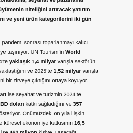
 konaklama, seyahat ve pazarlama
üyümenin niteliğini artıracak yatırım
nı ve yeni ürün kategorilerini iki gün
, pandemi sonrası toparlanmayı kalıcı
eye taşınıyor. UN Tourism’in
World
4’te
yaklaşık 1,4 milyar
varışla sektörün
aklaştığını ve 2025’te
1,52 milyar
varışla
i bir zirveye çıktığını ortaya koyuyor.
rı ise seyahat ve turizmin 2024’te
ABD doları
katkı sağladığını ve
357
österiyor. Önümüzdeki on yıla ilişkin
te küresel ekonomiye katkısının
16,5
n ise
462 milyon
kişiye ulaşacağı