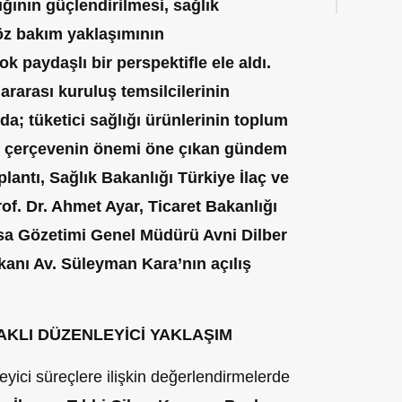
ığının güçlendirilmesi, sağlık
 öz bakım yaklaşımının
ok paydaşlı bir perspektifle ele aldı.
rarası kuruluş temsilcilerinin
da; tüketici sağlığı ürünlerinin toplum
ici çerçevenin önemi öne çıkan gündem
lantı, Sağlık Bakanlığı Türkiye İlaç ve
f. Dr. Ahmet Ayar, Ticaret Bakanlığı
sa Gözetimi Genel Müdürü Avni Dilber
nı Av. Süleyman Kara’nın açılış
AKLI DÜZENLEYİCİ YAKLAŞIM
eyici süreçlere ilişkin değerlendirmelerde