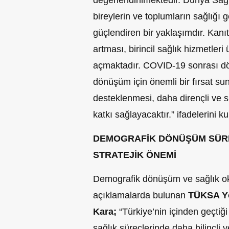
değerlendirilmektedir. Dünya Sağ
bireylerin ve toplumların sağlığı 
güçlendiren bir yaklaşımdır. Kanıt
artması, birincil sağlık hizmetler
açmaktadır. COVID-19 sonrası dön
dönüşüm için önemli bir fırsat su
desteklenmesi, daha dirençli ve sü
katkı sağlayacaktır.” ifadelerini ku
DEMOGRAFİK DÖNÜŞÜM SÜRE
STRATEJİK ÖNEMİ
Demografik dönüşüm ve sağlık oku
açıklamalarda bulunan
TÜKSA Yö
Kara;
“Türkiye’nin içinden geçtiğ
sağlık süreçlerinde daha bilinçli v