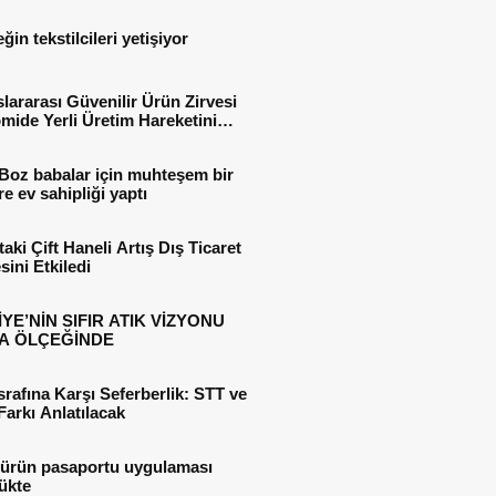
ğin tekstilcileri yetişiyor
slararası Güvenilir Ürün Zirvesi
ide Yerli Üretim Hareketini
ye Çıkarıyor
Boz babalar için muhteşem bir
e ev sahipliği yaptı
ttaki Çift Haneli Artış Dış Ticaret
ini Etkiledi
YE’NİN SIFIR ATIK VİZYONU
A ÖLÇEĞİNDE
srafına Karşı Seferberlik: STT ve
arkı Anlatılacak
l ürün pasaportu uygulaması
ükte