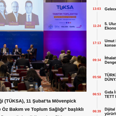
Gelece
13:03
5. Ulu
11:24
Ekonom
Sahne
Umut 
17:13
konser
İthala
09:34
Denges
TÜRKİ
05:58
DÜNY
Gıda İ
06:53
TETT F
eği (TÜKSA), 11 Şubat’ta Mövenpick
e Öz Bakım ve Toplum Sağlığı” başlıklı
Dijita
06:39
yürürl