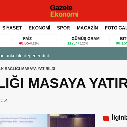
SİYASET
EKONOMİ
SPOR
MAGAZİN
FOTO GA
FAİZ
GÜMÜŞ GRAM
BITCOIN
0,65
117,77
80.155,00
-0,12%
3,23%
0,36%
 değerlendirdi
LK SAĞLIĞI MASAYA YATIRILDI
IĞI MASAYA YATIR
13:54
İlgin