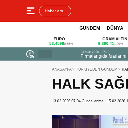
Haber ara...
GÜNDEM
DÜNYA
EURO
GRAM ALTIN
53,4598
6.890,41
4
1%
0,55%
1,09%
23 Mart 2026 - 07:12
Firmalar gıda fuarlarını bu anket ile
ANASAYFA
TÜRKİYEDEN GÜNDEM
HA
HALK SAĞL
13.02.2026 07:04
Güncellenme :
15.02.2026 