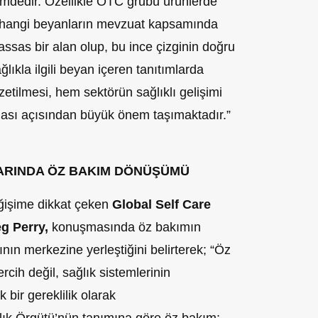
emdedir. Özellikle OTC grubu ürünlerde
ği, hangi beyanların mevzuat kapsamında
ssas bir alan olup, bu ince çizginin doğru
lıkla ilgili beyan içeren tanıtımlarda
özetilmesi, hem sektörün sağlıklı gelişimi
ası açısından büyük önem taşımaktadır.”
LARINDA ÖZ BAKIM DÖNÜŞÜMÜ
ğişime dikkat çeken
Global Self Care
eg Perry,
konuşmasında öz bakımın
ının merkezine yerleştiğini belirterek; “Öz
ercih değil, sağlık sistemlerinin
k bir gereklilik olarak