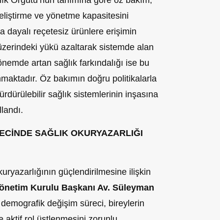
lık Örgütü’nün tanımına göre öz bakım;
geliştirme ve yönetme kapasitesini
a dayalı reçetesiz ürünlere erişimin
i üzerindeki yükü azaltarak sistemde alan
emde artan sağlık farkındalığı ise bu
nmaktadır. Öz bakımın doğru politikalarla
rdürülebilir sağlık sistemlerinin inşasına
llandı.
CİNDE SAĞLIK OKURYAZARLIĞI
ryazarlığının güçlendirilmesine ilişkin
netim Kurulu Başkanı Av. Süleyman
i demografik değişim süreci, bireylerin
e aktif rol üstlenmesini zorunlu