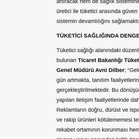
artıracak hem de sağlık sistemini
üretici ile tüketici arasında güven 
sistemin devamlılığını sağlamaktır
TÜKETİCİ SAĞLIĞINDA DEN
Tüketici sağlığı alanındaki düzen
bulunan
Ticaret Bakanlığı
Tüket
Genel Müdürü Avni Dilber
; “Ge
gün artmakta, tanıtım faaliyetlerin
gerçekleştirilmektedir. Bu dönüşüm,
yapılan iletişim faaliyetlerinde d
Reklamların doğru, dürüst ve ispat
ve rakip ürünleri kötülememesi tem
rekabet ortamının korunması hem 