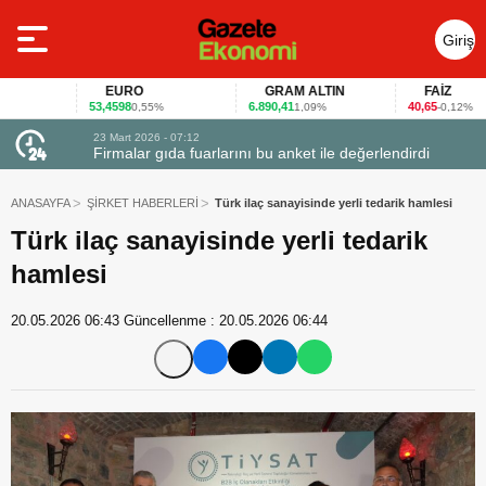
Giriş
Yap
EURO
GRAM ALTIN
FAİZ
53,4598
6.890,41
40,65
0,55%
1,09%
-0,12%
23 Mart 2026 - 07:12
uçtu
Firmalar gıda fuarlarını bu anket ile değerlendirdi
ANASAYFA
ŞİRKET HABERLERİ
Türk ilaç sanayisinde yerli tedarik hamlesi
Türk ilaç sanayisinde yerli tedarik
hamlesi
20.05.2026 06:43
Güncellenme :
20.05.2026 06:44