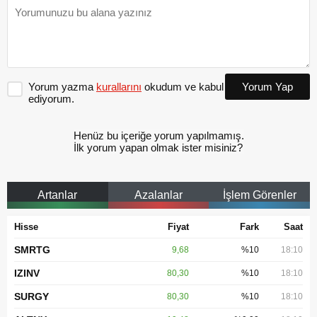
Yorum yazma
kurallarını
okudum ve kabul
Yorum Yap
ediyorum.
Henüz bu içeriğe yorum yapılmamış.
İlk yorum yapan olmak ister misiniz?
Artanlar
Azalanlar
İşlem Görenler
Hisse
Fiyat
Fark
Saat
SMRTG
9,68
%10
18:10
IZINV
80,30
%10
18:10
SURGY
80,30
%10
18:10