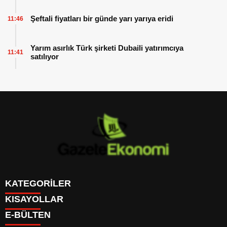
Şeftali fiyatları bir günde yarı yarıya eridi
11:46
Yarım asırlık Türk şirketi Dubaili yatırımcıya
11:41
satılıyor
KATEGORİLER
KISAYOLLAR
GÜNDEM
E-BÜLTEN
DÜNYA
BURÇLAR
SİYASET