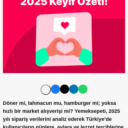
D
ö
ner mi, lahmacun mu, hamburger mi; yoksa
h
ı
zl
ı
bir market al
ış
veri
ş
i mi? Yemeksepeti, 2025
y
ı
l
ı
sipari
ş
verilerini analiz ederek T
ü
rkiye
’
de
kullan
ı
c
ı
lar
ı
n g
ü
nlere, aylara ve lezzet tercihlerine