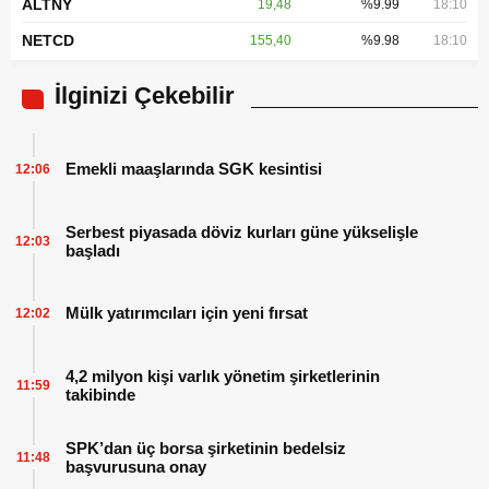
ALTNY
19,48
%9.99
18:10
NETCD
155,40
%9.98
18:10
İlginizi Çekebilir
Emekli maaşlarında SGK kesintisi
12:06
Serbest piyasada döviz kurları güne yükselişle
12:03
başladı
Mülk yatırımcıları için yeni fırsat
12:02
4,2 milyon kişi varlık yönetim şirketlerinin
11:59
takibinde
SPK’dan üç borsa şirketinin bedelsiz
11:48
başvurusuna onay