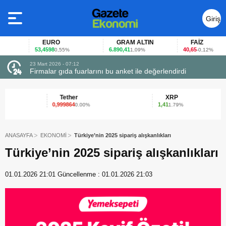
Giriş
Yap
EURO
GRAM ALTIN
FAİZ
53,4598
6.890,41
40,65
0,55%
1,09%
-0,12%
23 Mart 2026 - 07:12
uçtu
Firmalar gıda fuarlarını bu anket ile değerlendirdi
Tether
XRP
0,999864
1,41
0.00%
1.79%
ANASAYFA
EKONOMİ
Türkiye’nin 2025 sipariş alışkanlıkları
Türkiye’nin 2025 sipariş alışkanlıkları
01.01.2026 21:01
Güncellenme :
01.01.2026 21:03