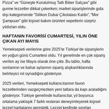
Pizza
” ve “
G
ü
ne
ş
te Kurutulmu
ş
Tatl
ı
Biber Sal
ç
as
ı”
gibi
gurme lezzetler dikkat
ç
ekerken; market sipari
ş
lerinde g
ı
da
d
ışı
kategorisinde
“
Silikon Dubai
Ç
ikolatas
ı
Kal
ı
b
ı”, “
Mor
Ş
ampuan
”
gibi ki
ş
isel bak
ı
m
ü
r
ü
nleri sepetlerin s
ü
rpriz
y
ı
ld
ı
zlar
ı
oldu.
HAFTANIN FAVORİSİ CUMARTESİ, YILIN ÖNE
ÇIKAN AYI MAYIS
Yemeksepeti verilerine g
ö
re 2025
’
te T
ü
rkiye
’
de sipari
ş
lerin
en yo
ğ
un g
ü
n
ü
Cumartesi oldu. Y
ı
l genelinde en
ç
ok sipari
ş
verilen ay ise May
ı
s olarak
ö
ne
çı
kt
ı
. Bu tablo, hafta
sonlar
ı
n
ı
n ve bahar aylar
ı
n
ı
n sipari
ş
al
ış
kanl
ı
klar
ı
nda
belirleyici rol oynad
ığı
n
ı
g
ö
steriyor.
2025 verileri, Yemeksepeti kullanıcılarının favori
lezzetlerinden vazgeçmezken yeni tatlara da kapı araladığını
g
ö
steriyor. Türkiye genelinde kullanıcılar, yıl boyunca
ortalama yaklaşık 7 farklı restoran deneyimleyerek kişisel
lezzet haritalarını genişletti. Lezzet keş
finde s
ınırları