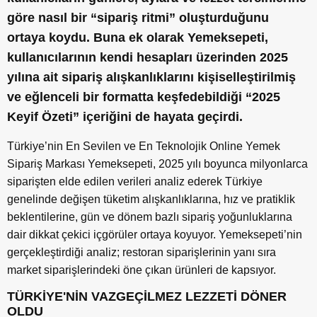
g
ö
re nas
ı
l bir
“
sipari
ş
ritmi
”
olu
ş
turdu
ğ
unu
ortaya koydu. Buna ek olarak Yemeksepeti,
kullan
ı
c
ı
lar
ı
n
ı
n kendi hesaplar
ı ü
zerinden 2025
y
ı
l
ı
na ait sipari
ş
al
ış
kanl
ı
klar
ı
n
ı
ki
ş
iselle
ş
tirilmi
ş
ve e
ğ
lenceli bir formatta ke
ş
fedebildi
ğ
i
“
2025
Keyif
Ö
zeti
”
i
ç
eri
ğ
ini de hayata ge
ç
irdi.
T
ü
rkiye
’
nin En Sevilen ve En Teknolojik Online Yemek
Sipari
ş
Markas
ı
Yemeksepeti, 2025 y
ı
l
ı
boyunca milyonlarca
sipari
ş
ten elde edilen verileri analiz ederek T
ü
rkiye
genelinde de
ğ
i
ş
en t
ü
ketim al
ış
kanl
ı
klar
ı
na, h
ı
z ve pratiklik
beklentilerine, g
ü
n ve d
ö
nem bazl
ı
sipari
ş
yo
ğ
unluklar
ı
na
dair dikkat
ç
ekici i
ç
g
ö
r
ü
ler ortaya koyuyor. Yemeksepeti
’
nin
ger
ç
ekle
ş
tirdi
ğ
i analiz; restoran sipari
ş
lerinin yan
ı
s
ı
ra
market sipari
ş
lerindeki
ö
ne
çı
kan
ü
r
ü
nleri de kaps
ı
yor.
TÜRKİYE'NİN VAZGEÇİLMEZ LEZZETİ DÖNER
OLDU