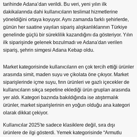
tarihinde Adana
’
dan verildi. Bu veri, yeni y
ı
l
ı
n ilk
dakikalar
ı
nda dahi kullan
ı
c
ı
lar
ı
n teslimat hizmetlerine
y
ö
neldi
ğ
ini ortaya koyuyor. Ayn
ı
zamanda farkl
ı ş
ehirlerde,
g
ü
n
ü
n her saatine yay
ı
lan sipari
ş
al
ış
kanl
ı
klar
ı
n
ı
n T
ü
rkiye
genelinde g
üç
l
ü
bir s
ü
reklilik kazand
ığı
n
ı
da g
ö
steriyor. Yılın
ilk siparişinde gelenek bozulmadı ve Adana'dan verilen
sipariş, şehrin simgesi Adana Kebap oldu.
Market kategorisinde kullan
ı
c
ı
lar
ı
n en
ç
ok tercih etti
ğ
i
ü
r
ü
nler
aras
ı
nda simit, maden suyu ve
ç
ikolata
ö
ne
çı
k
ı
yor. Market
sipari
ş
lerinde i
ç
me suyu, f
ı
r
ı
n
ü
r
ü
nleri ve gazl
ı
i
ç
ecekler de
kullan
ı
c
ı
lar
ı
n s
ı
k
ç
a sepetine ekledi
ğ
i
ü
r
ü
n gruplar
ı
aras
ı
nda
yer ald
ı
. Kategori baz
ı
nda bak
ı
ld
ığı
nda ise at
ış
t
ı
rmal
ı
k
ü
r
ü
nler, market sipari
ş
lerinin en yo
ğ
un oldu
ğ
u ana kategori
olarak dikkat
ç
ekiyor.
Kullan
ı
c
ı
lar 2025'te sadece klasiklere de
ğ
il, s
ı
ra d
ışı
ü
r
ü
nlere de ilgi g
ö
sterdi. Yemek kategorisinde
“
Armutlu