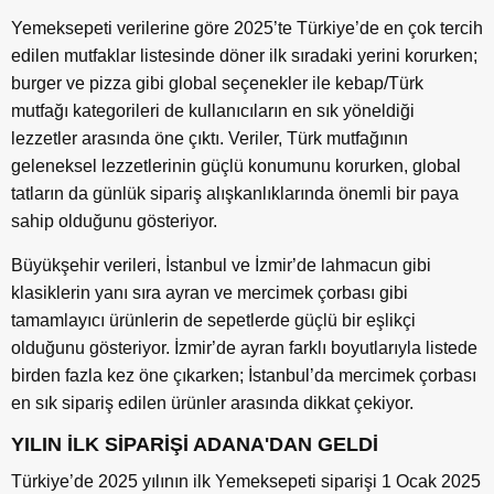
Yemeksepeti verilerine g
ö
re 2025
’
te T
ü
rkiye
’
de en
ç
ok tercih
edilen mutfaklar listesinde d
ö
ner ilk s
ı
radaki yerini korurken;
burger ve pizza gibi global se
ç
enekler ile kebap/T
ü
rk
mutfa
ğı
kategorileri de kullan
ı
c
ı
lar
ı
n en s
ı
k y
ö
neldi
ğ
i
lezzetler aras
ı
nda
ö
ne
çı
kt
ı
. Veriler, T
ü
rk mutfa
ğı
n
ı
n
geleneksel lezzetlerinin g
üç
l
ü
konumunu korurken, global
tatlar
ı
n da g
ü
nl
ü
k sipari
ş
al
ış
kanl
ı
klar
ı
nda
ö
nemli bir paya
sahip oldu
ğ
unu g
ö
steriyor.
B
ü
y
ü
k
ş
ehir verileri,
İ
stanbul ve
İ
zmir
’
de lahmacun gibi
klasiklerin yan
ı
s
ı
ra ayran ve mercimek
ç
orbas
ı
gibi
tamamlay
ı
c
ı ü
r
ü
nlerin de sepetlerde g
üç
l
ü
bir e
ş
lik
ç
i
oldu
ğ
unu g
ö
steriyor.
İ
zmir
’
de ayran farkl
ı
boyutlar
ı
yla listede
birden fazla kez
ö
ne
çı
karken;
İ
stanbul
’
da mercimek
ç
orbas
ı
en s
ı
k sipari
ş
edilen
ü
r
ü
nler aras
ı
nda dikkat
ç
ekiyor.
YILIN İLK SİPARİŞİ ADANA'DAN GELDİ
T
ü
rkiye
’
de 2025 y
ı
l
ı
n
ı
n ilk Yemeksepeti sipari
ş
i 1 Ocak 2025