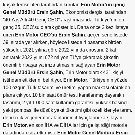
kuşak temsilcileri tarafından kurulan
Erin Motor’un genç
Genel Müdürü Ersin Şahin
, Ekonomist dergisi tarafından
“40 Yaş Altı 40 Genç CEO” araştırmasında Türkiye’nin en
genç 35. CEO’su olarak gösterildi. Daha önce 2 kez listeye
giren
Erin Motor CEO’su Ersin Şahin
, geçen sene listede
39. sırada yer alırken, böylece listede 4 basamak birden
yükseldi. 2021 yılına göre 2022 yılında cirosunu 2 kat
artırarak 2022 yılını 672 milyon TL’ye çıkararak şirketin
önemli bir başarıya imza atmasını sağlayan
Erin Motor
Genel Müdürü Ersin Şahin
, Erin Motor olarak 431 kişiyi
istihdam ettiklerini belirtiyor.
Erin Motor
, Türkiye’nin yüzde
100 özgün Türk tasarımı ve üretimi yapan markası olarak ön
plana çıkıyor.
10 bin saat ömür testi kanıtlanmış dayanıklı
tasarımı, 2 yıl 1.000 saat kullanım garantisi, yüksek basınçlı
yakıt pompası ile düşük yakıt tüketimi gibi özellikleriyle tarım,
denizcilik ve jeneratör alanlarının ihtiyaçlarını karşılayan
Erin Motor,
en son İHA ve DİHA’lar için geliştirdiği motorla
da adından söz ettirmişti.
Erin Motor Genel Müdürü
Ersin