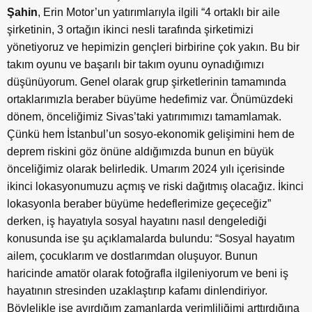
Şahin
, Erin Motor’un yatırımlarıyla ilgili “4 ortaklı bir aile
şirketinin, 3 ortağın ikinci nesli tarafında şirketimizi
yönetiyoruz ve hepimizin gençleri birbirine çok yakın. Bu bir
takım oyunu ve başarılı bir takım oyunu oynadığımızı
düşünüyorum. Genel olarak grup şirketlerinin tamamında
ortaklarımızla beraber büyüme hedefimiz var. Önümüzdeki
dönem, önceliğimiz Sivas’taki yatırımımızı tamamlamak.
Çünkü hem İstanbul’un sosyo-ekonomik gelişimini hem de
deprem riskini göz önüne aldığımızda bunun en büyük
önceliğimiz olarak belirledik. Umarım 2024 yılı içerisinde
ikinci lokasyonumuzu açmış ve riski dağıtmış olacağız. İkinci
lokasyonla beraber büyüme hedeflerimize geçeceğiz”
derken, iş hayatıyla sosyal hayatını nasıl dengelediği
konusunda ise şu açıklamalarda bulundu: “Sosyal hayatım
ailem, çocuklarım ve dostlarımdan oluşuyor. Bunun
haricinde amatör olarak fotoğrafla ilgileniyorum ve beni iş
hayatının stresinden uzaklaştırıp kafamı dinlendiriyor.
Böylelikle işe ayırdığım zamanlarda verimliliğimi arttırdığına