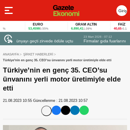
Giriş
Yap
EURO
GRAM ALTIN
FAİZ
53,4598
6.890,41
40,65
0,55%
1,09%
-0,12%
23 Mart 2026 - 07:12
uçtu
Firmalar gıda fuarlarını bu anket ile değerlendirdi
ANASAYFA
ŞİRKET HABERLERİ
Türkiye’nin en genç 35. CEO’su ünvanını yerli motor üretimiyle elde etti
Türkiye’nin en genç 35. CEO’su
ünvanını yerli motor üretimiyle elde
etti
21.08.2023 10:55
Güncellenme :
21.08.2023 10:57