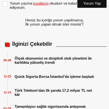
Yorum yazma
kurallarını
okudum ve kabul
Yorum Yap
ediyorum.
Henüz bu içeriğe yorum yapılmamış.
İlk yorum yapan olmak ister misiniz?
İlginizi Çekebilir
Ölçek ekonomisi ve disiplinli stok yönetimi ile
06:49
karlılıkta yükseliş trendi
Quick Sigorta Borsa İstanbul’da işleme başladı
11:25
Türk Telekom’dan ilk yarıda 17,2 milyar TL net
11:14
kâr
Tamamlayıcı sağlık sigortasında anlaşmalı
07:59