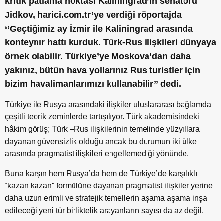
kritik patlama noktası Kaliningrad’ın senatörü
Jidkov,
harici.com.tr’ye verdiği röportajda
‘’Geçtiğimiz ay İzmir ile Kaliningrad arasında
konteynır hattı kurduk. Türk-Rus ilişkileri dünyaya
örnek olabilir. Türkiye’ye Moskova’dan daha
yakınız, bütün hava yollarınız Rus turistler için
bizim havalimanlarımızı kullanabilir’’ dedi.
Türkiye ile Rusya arasındaki ilişkiler uluslararası bağlamda
çeşitli teorik zeminlerde tartışılıyor. Türk akademisindeki
hâkim görüş; Türk –Rus ilişkilerinin temelinde yüzyıllara
dayanan güvensizlik olduğu ancak bu durumun iki ülke
arasında pragmatist ilişkileri engellemediği yönünde.
Buna karşın hem Rusya’da hem de Türkiye’de karşılıklı
“kazan kazan” formülüne dayanan pragmatist ilişkiler yerine
daha uzun erimli ve stratejik temellerin aşama aşama inşa
edileceği yeni tür birliktelik arayanların sayısı da az değil.