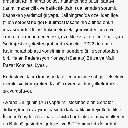
arasında Kaliningrad oblasti hükümetinde bütün sanayi
(tarım, madencilik ve balıkçılık dahil) dallarından sorumlu
başbakan yardımcılığı yaptı. Kaliningrad’da özel idari ilçe
(fiilen serbest bölge) kurulması tasarısının altında onun
imzası vardı. Oblast hükümetindeki görevinden önce ve
sonra Lüksemburg merkezli, özellikle zirai üretimle uğraşan
Sodrujestvo şirketler grubunda yönetici. 2022’den beri
Kaliningrad oblasti yönetiminin gönderdiği iki senatörden
biri. Halen Federasyon Konseyi (Senato) Bütçe ve Mali
Pazar Komitesi üyesi.
Endüstriyel tarım konusunda iş tecrübesine sahip. Felsefeye
meraklı ve konuşurken Kant’ın evrensel barış ilkelerini sık
sık vurguluyor.
Avrupa Birliği’nin (AB) yaptırım listesinde olan Senatör
Jidkov, temmuz ayının başında kalabalık bir heyetle birlikte
İstanbul’daydı. Rus anakarasıyla bağlantısı olmayan ülkenin
en Batı bölgesinden gelmesi ve 6-7 Temmuz’da İstanbul