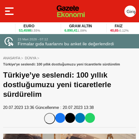
Giriş
Yap
EURO
GRAM ALTIN
FAİZ
53,4598
6.890,41
40,65
0,55%
1,09%
-0,12%
23 Mart 2026 - 07:12
uçtu
Firmalar gıda fuarlarını bu anket ile değerlendirdi
ANASAYFA
DÜNYA
Türkiye’ye seslendi: 100 yıllık dostluğumuzu yeni ticaretlerle sürdürelim
Türkiye’ye seslendi: 100 yıllık
dostluğumuzu yeni ticaretlerle
sürdürelim
20.07.2023 13:36
Güncellenme :
20.07.2023 13:38