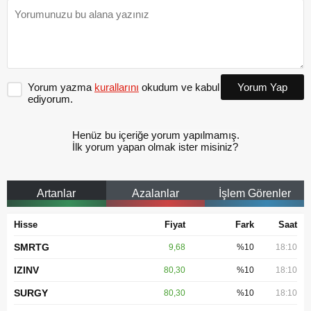
Yorum yazma
kurallarını
okudum ve kabul
Yorum Yap
ediyorum.
Henüz bu içeriğe yorum yapılmamış.
İlk yorum yapan olmak ister misiniz?
Artanlar
Azalanlar
İşlem Görenler
Hisse
Fiyat
Fark
Saat
SMRTG
9,68
%10
18:10
IZINV
80,30
%10
18:10
SURGY
80,30
%10
18:10