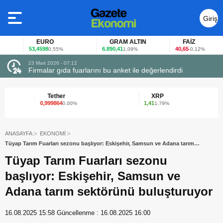
Giriş
Yap
EURO
GRAM ALTIN
FAİZ
53,4598
6.890,41
40,65
0,55%
1,09%
-0,12%
23 Mart 2026 - 07:12
uçtu
Firmalar gıda fuarlarını bu anket ile değerlendirdi
Tether
XRP
0,999864
1,41
0.00%
1.79%
ANASAYFA
EKONOMİ
Tüyap Tarım Fuarları sezonu başlıyor: Eskişehir, Samsun ve Adana tarım
sektörünü buluşturuyor
Tüyap Tarım Fuarları sezonu
başlıyor: Eskişehir, Samsun ve
Adana tarım sektörünü buluşturuyor
16.08.2025 15:58
Güncellenme :
16.08.2025 16:00