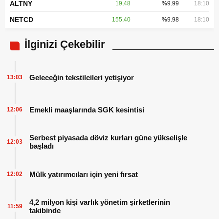
ALTNY
19,48
%9.99
18:10
NETCD
155,40
%9.98
18:10
İlginizi Çekebilir
Geleceğin tekstilcileri yetişiyor
13:03
Emekli maaşlarında SGK kesintisi
12:06
Serbest piyasada döviz kurları güne yükselişle
12:03
başladı
Mülk yatırımcıları için yeni fırsat
12:02
4,2 milyon kişi varlık yönetim şirketlerinin
11:59
takibinde