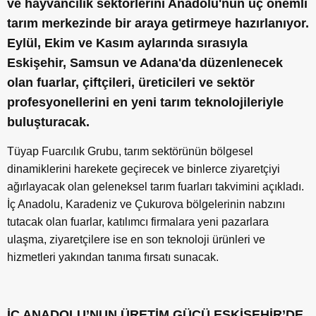
ve hayvancılık sekt
ö
rlerini Anadolu'nun üç önemli
tarım merkezinde bir araya getirmeye hazı
rlan
ıyor.
Eylül, Ekim ve Kasım aylarında sırasıyla
Eskişehir, Samsun ve Adana'da düzenlenecek
olan fuarlar, ç
ift
çileri, üreticileri ve sekt
ö
r
profesyonellerini en yeni tarım teknolojileriyle
buluşturacak.
Tüyap Fuarcılık Grubu, tarım sektörünün bölgesel
dinamiklerini harekete geçirecek ve binlerce ziyaretçiyi
ağırlayacak olan geleneksel tarım fuarları takvimini açıkladı.
İç Anadolu, Karadeniz ve Çukurova bölgelerinin nabzını
tutacak olan fuarlar, katılımcı firmalara yeni pazarlara
ulaşma, ziyaretçilere ise en son teknoloji ürünleri ve
hizmetleri yakından tanıma fırsatı sunacak.
İÇ ANADOLU’NUN ÜRETİM GÜCÜ ESKİŞEHİR’DE