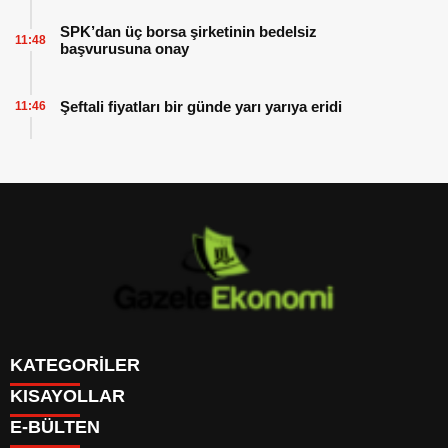
SPK’dan üç borsa şirketinin bedelsiz
11:48
başvurusuna onay
Şeftali fiyatları bir günde yarı yarıya eridi
11:46
KATEGORİLER
KISAYOLLAR
GÜNDEM
E-BÜLTEN
DÜNYA
BURÇLAR
SİYASET