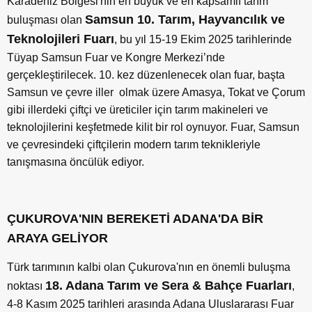
Karadeniz Bölgesi'nin en büyük ve en kapsamlı tarım
Samsun 10. Tarım, Hayvancılık ve
buluşması olan
Teknolojileri Fuarı
, bu yıl 15-19 Ekim 2025 tarihlerinde
Tüyap Samsun Fuar ve Kongre Merkezi
’
nde
gerçekleştirilecek. 10. kez düzenlenecek olan fuar, başta
Samsun ve çevre iller olmak üzere Amasya, Tokat ve Çorum
gibi illerdeki çiftçi ve üreticiler için tarım makineleri ve
teknolojilerini keşfetmede kilit bir rol oynuyor. Fuar, Samsun
ve çevresindeki çiftçilerin modern tarım teknikleriyle
tanışmasına öncülük ediyor.
ÇUKUROVA'NIN BEREKETİ ADANA'DA BİR
ARAYA GELİYOR
Türk tarımının kalbi olan Çukurova'nın en önemli buluşma
18. Adana Tarı
m ve Sera & Bah
çe Fuarları
noktası
,
4-8 Kasım 2025 tarihleri arasında Adana Uluslararası Fuar