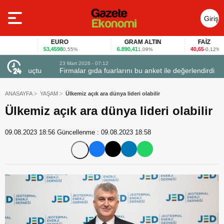
Giriş
Yap
EURO
GRAM ALTIN
FAİZ
53,4598
6.890,41
40,65
0,55%
1,09%
-0,12%
23 Mart 2026 - 07:12
uçtu
Firmalar gıda fuarlarını bu anket ile değerlendirdi
ANASAYFA
YAŞAM
Ülkemiz açık ara dünya lideri olabilir
Ülkemiz açık ara dünya lideri olabilir
09.08.2023 18:56
Güncellenme :
09.08.2023 18:58