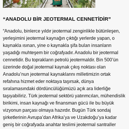
“ANADOLU BİR JEOTERMAL CENNETİDİR”
“Anadolu, binlerce yıldır jeotermal zenginlikle bütünleşen,
yerleşimini jeotermal kaynağın çıktığı yerlerde yapan, o
kaynakla ısınan, yine o kaynakla şifa bulan insanların
yaşadığı muhteşem bir coğrafyadır. Anadolu bir jeotermal
cennetidir. Bu toprakların petrolü jeotermaldir. Bin 500’ün
üzerinde doğal jeotermal kaynak çıkış noktası olan
Anadolu’nun jeotermal kaynaklarını milletimizin ortak
refahına hizmet eder noktaya taşırsak, dünya
sıralamasındaki dördüncülüğümüzü açık ara liderliğe
taşıyabiliriz. Türk jeotermal sektörü yatırımcıları, mühendislik
birikimi, insan kaynağı ve finansman gücü ile bu büyük
vizyonun parçası olmaya hazırdır. Bugün Türk sondaj
şirketlerinin Avrupa’dan Afrika’ya ve Uzakdoğu’ya kadar
geniş bir coğrafyada anahtar teslimi jeotermal santraller