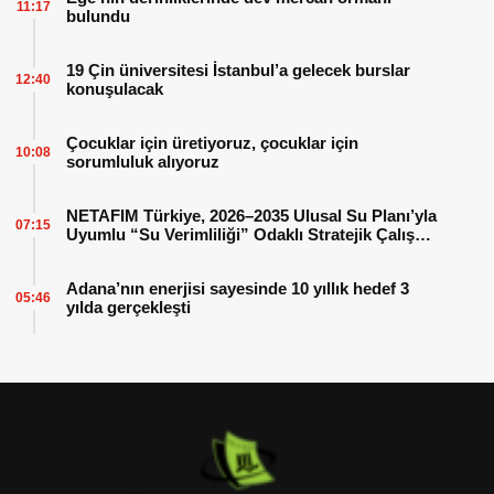
11:17
bulundu
19 Çin üniversitesi İstanbul’a gelecek burslar
12:40
konuşulacak
Çocuklar için üretiyoruz, çocuklar için
10:08
sorumluluk alıyoruz
NETAFIM Türkiye, 2026–2035 Ulusal Su Planı’yla
07:15
Uyumlu “Su Verimliliği” Odaklı Stratejik Çalışma
Planını Hayata Geçiriyor
Adana’nın enerjisi sayesinde 10 yıllık hedef 3
05:46
yılda gerçekleşti