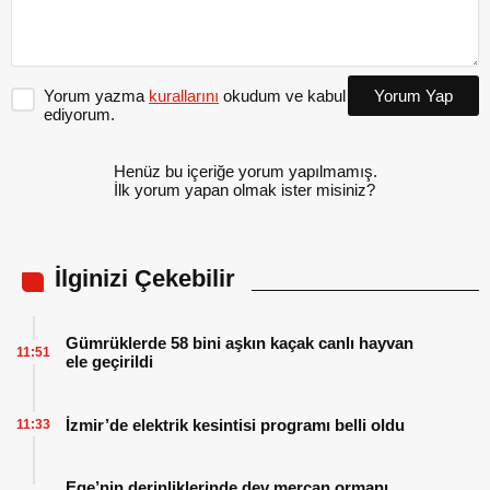
Yorum yazma
kurallarını
okudum ve kabul
Yorum Yap
ediyorum.
Henüz bu içeriğe yorum yapılmamış.
İlk yorum yapan olmak ister misiniz?
İlginizi Çekebilir
Gümrüklerde 58 bini aşkın kaçak canlı hayvan
11:51
ele geçirildi
İzmir’de elektrik kesintisi programı belli oldu
11:33
Ege’nin derinliklerinde dev mercan ormanı