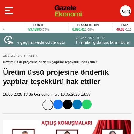
Giriş
Yap
EURO
GRAM ALTIN
FAİZ
53,4598
6.890,41
40,65
0,55%
1,09%
-0,12%
23 Mart 2026 - 07:12
 uçtu
Firmalar gıda fuarlarını bu anket ile değerlendirdi
ANASAYFA
GENEL
Üretim üssü projesine önderlik yaptılar teşekkürü hak ettiler
Üretim üssü projesine önderlik
yaptılar teşekkürü hak ettiler
19.05.2025 18:36
Güncellenme :
19.05.2025 18:39