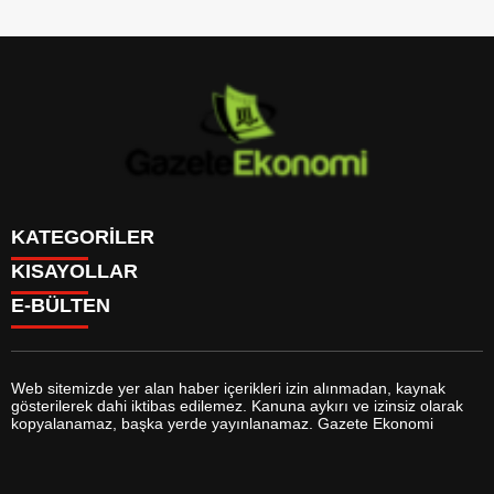
KATEGORİLER
KISAYOLLAR
GÜNDEM
E-BÜLTEN
DÜNYA
BURÇLAR
SİYASET
CANLI BORSA
EKONOMİ
CANLI SONUÇLAR
SPOR
CANLI TV
MAGAZİN
Web sitemizde yer alan haber içerikleri izin alınmadan, kaynak
FİKSTÜR
SAĞLIK
gösterilerek dahi iktibas edilemez. Kanuna aykırı ve izinsiz olarak
FİRMA EKLE
EĞİTİM
gazeteekonomi.com
e-bültenine abone olarak, tarafınıza haber,
kopyalanamaz, başka yerde yayınlanamaz. Gazete Ekonomi
FİRMA REHBERİ
YAŞAM
duyuru ve kampanya içerikli e-postaların gönderilmesini kabul etmiş
GAZETELER
TEKNOLOJİ
olursunuz.
HABER GÖNDER
KÜLTÜR SANAT
HAVA DURUMU
BİYOGRAFİLER