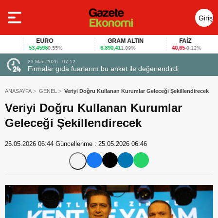
Giriş
Yap
EURO
GRAM ALTIN
FAİZ
53,4598
6.890,41
40,65
0,55%
1,09%
-0,12%
23 Mart 2026 - 07:12
uçtu
Firmalar gıda fuarlarını bu anket ile değerlendirdi
ANASAYFA
GENEL
Veriyi Doğru Kullanan Kurumlar Geleceği Şekillendirecek
Veriyi Doğru Kullanan Kurumlar
Geleceği Şekillendirecek
25.05.2026 06:44
Güncellenme :
25.05.2026 06:46