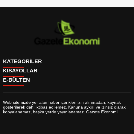
KATEGORİLER
KISAYOLLAR
GÜNDEM
E-BÜLTEN
DÜNYA
BURÇLAR
SİYASET
CANLI BORSA
EKONOMİ
CANLI SONUÇLAR
SPOR
CANLI TV
MAGAZİN
Web sitemizde yer alan haber içerikleri izin alınmadan, kaynak
FİKSTÜR
SAĞLIK
gösterilerek dahi iktibas edilemez. Kanuna aykırı ve izinsiz olarak
FİRMA EKLE
EĞİTİM
gazeteekonomi.com
e-bültenine abone olarak, tarafınıza haber,
kopyalanamaz, başka yerde yayınlanamaz. Gazete Ekonomi
FİRMA REHBERİ
YAŞAM
duyuru ve kampanya içerikli e-postaların gönderilmesini kabul etmiş
GAZETELER
TEKNOLOJİ
olursunuz.
HABER GÖNDER
KÜLTÜR SANAT
HAVA DURUMU
BİYOGRAFİLER
HİSSELER
YEREL HABERLER