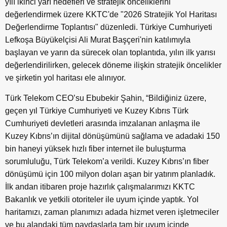
yılı ikinci yarı hedefleri ve stratejik önceliklerini
değerlendirmek üzere KKTC'de "2026 Stratejik Yol Haritası
Değerlendirme Toplantısı" düzenledi. Türkiye Cumhuriyeti
Lefkoşa Büyükelçisi Ali Murat Başçeri'nin katılımıyla
başlayan ve yarın da sürecek olan toplantıda, yılın ilk yarısı
değerlendirilirken, gelecek döneme ilişkin stratejik öncelikler
ve şirketin yol haritası ele alınıyor.
Türk Telekom CEO’su Ebubekir Şahin, “Bildiğiniz üzere,
geçen yıl Türkiye Cumhuriyeti ve Kuzey Kıbrıs Türk
Cumhuriyeti devletleri arasında imzalanan anlaşma ile
Kuzey Kıbrıs’ın dijital dönüşümünü sağlama ve adadaki 150
bin haneyi yüksek hızlı fiber internet ile buluşturma
sorumluluğu, Türk Telekom’a verildi. Kuzey Kıbrıs’ın fiber
dönüşümü için 100 milyon doları aşan bir yatırım planladık.
İlk andan itibaren proje hazırlık çalışmalarımızı KKTC
Bakanlık ve yetkili otoriteler ile uyum içinde yaptık. Yol
haritamızı, zaman planımızı adada hizmet veren işletmeciler
ve bu alandaki tüm paydaşlarla tam bir uyum içinde