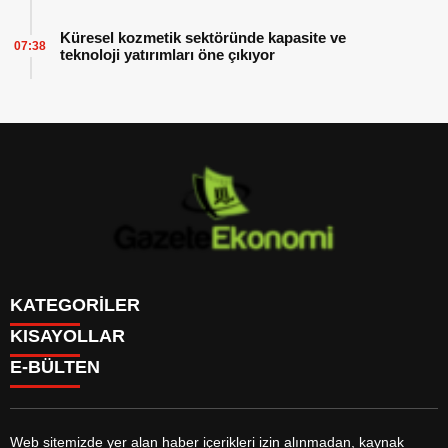
Küresel kozmetik sektöründe kapasite ve
07:38
teknoloji yatırımları öne çıkıyor
KATEGORİLER
KISAYOLLAR
GÜNDEM
E-BÜLTEN
DÜNYA
BURÇLAR
SİYASET
CANLI BORSA
EKONOMİ
CANLI SONUÇLAR
SPOR
CANLI TV
MAGAZİN
Web sitemizde yer alan haber içerikleri izin alınmadan, kaynak