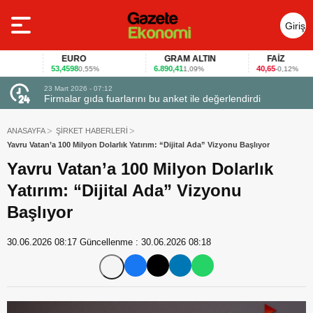
Giriş
Yap
EURO
GRAM ALTIN
FAİZ
53,4598
6.890,41
40,65
0,55%
1,09%
-0,12%
23 Mart 2026 - 07:12
uçtu
Firmalar gıda fuarlarını bu anket ile değerlendirdi
ANASAYFA
ŞİRKET HABERLERİ
Yavru Vatan’a 100 Milyon Dolarlık Yatırım: “Dijital Ada” Vizyonu Başlıyor
Yavru Vatan’a 100 Milyon Dolarlık
Yatırım: “Dijital Ada” Vizyonu
Başlıyor
30.06.2026 08:17
Güncellenme :
30.06.2026 08:18