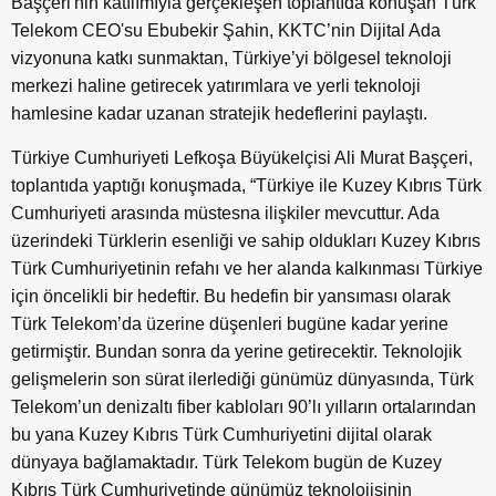
Başçeri'nin katılımıyla gerçekleşen toplantıda konuşan Türk
Telekom CEO'su Ebubekir Şahin, KKTC’nin Dijital Ada
vizyonuna katkı sunmaktan, Türkiye’yi bölgesel teknoloji
merkezi haline getirecek yatırımlara ve yerli teknoloji
hamlesine kadar uzanan stratejik hedeflerini paylaştı.
Türkiye Cumhuriyeti Lefkoşa Büyükelçisi Ali Murat Başçeri,
toplantıda yaptığı konuşmada, “Türkiye ile Kuzey Kıbrıs Türk
Cumhuriyeti arasında müstesna ilişkiler mevcuttur. Ada
üzerindeki Türklerin esenliği ve sahip oldukları Kuzey Kıbrıs
Türk Cumhuriyetinin refahı ve her alanda kalkınması Türkiye
için öncelikli bir hedeftir. Bu hedefin bir yansıması olarak
Türk Telekom’da üzerine düşenleri bugüne kadar yerine
getirmiştir. Bundan sonra da yerine getirecektir. Teknolojik
gelişmelerin son sürat ilerlediği günümüz dünyasında, Türk
Telekom’un denizaltı fiber kabloları 90’lı yılların ortalarından
bu yana Kuzey Kıbrıs Türk Cumhuriyetini dijital olarak
dünyaya bağlamaktadır. Türk Telekom bugün de Kuzey
Kıbrıs Türk Cumhuriyetinde günümüz teknolojisinin