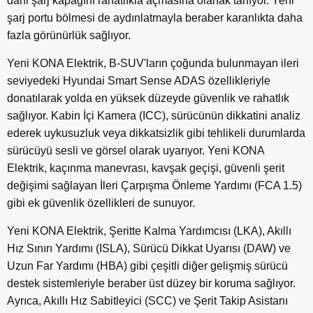
dahi şarj kapağını rahatlıkla açmasına olanak tanıyor. Yeni
şarj portu bölmesi de aydınlatmayla beraber karanlıkta daha
fazla görünürlük sağlıyor.
Yeni KONA Elektrik, B-SUV'ların çoğunda bulunmayan ileri
seviyedeki Hyundai Smart Sense ADAS özellikleriyle
donatılarak yolda en yüksek düzeyde güvenlik ve rahatlık
sağlıyor. Kabin İçi Kamera (ICC), sürücünün dikkatini analiz
ederek uykusuzluk veya dikkatsizlik gibi tehlikeli durumlarda
sürücüyü sesli ve görsel olarak uyarıyor. Yeni KONA
Elektrik, kaçınma manevrası, kavşak geçişi, güvenli şerit
değişimi sağlayan İleri Çarpışma Önleme Yardımı (FCA 1.5)
gibi ek güvenlik özellikleri de sunuyor.
Yeni KONA Elektrik, Şeritte Kalma Yardımcısı (LKA), Akıllı
Hız Sınırı Yardımı (ISLA), Sürücü Dikkat Uyarısı (DAW) ve
Uzun Far Yardımı (HBA) gibi çeşitli diğer gelişmiş sürücü
destek sistemleriyle beraber üst düzey bir koruma sağlıyor.
Ayrıca, Akıllı Hız Sabitleyici (SCC) ve Şerit Takip Asistanı