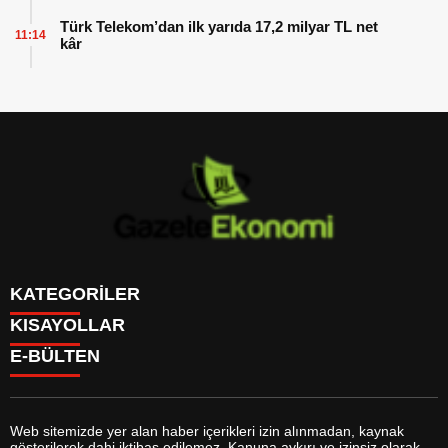
Türk Telekom’dan ilk yarıda 17,2 milyar TL net
11:14
kâr
KATEGORİLER
KISAYOLLAR
GÜNDEM
E-BÜLTEN
DÜNYA
BURÇLAR
SİYASET
CANLI BORSA
EKONOMİ
CANLI SONUÇLAR
SPOR
CANLI TV
MAGAZİN
Web sitemizde yer alan haber içerikleri izin alınmadan, kaynak
FİKSTÜR
SAĞLIK
gösterilerek dahi iktibas edilemez. Kanuna aykırı ve izinsiz olarak