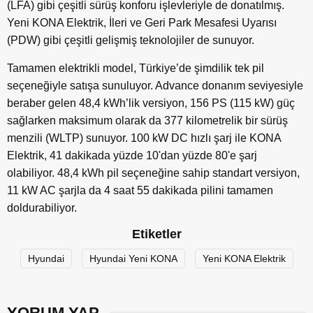
(LFA) gibi çeşitli sürüş konforu işlevleriyle de donatılmış.
Yeni KONA Elektrik, İleri ve Geri Park Mesafesi Uyarısı
(PDW) gibi çeşitli gelişmiş teknolojiler de sunuyor.
Tamamen elektrikli model, Türkiye’de şimdilik tek pil
seçeneğiyle satışa sunuluyor. Advance donanım seviyesiyle
beraber gelen 48,4 kWh’lik versiyon, 156 PS (115 kW) güç
sağlarken maksimum olarak da 377 kilometrelik bir sürüş
menzili (WLTP) sunuyor. 100 kW DC hızlı şarj ile KONA
Elektrik, 41 dakikada yüzde 10'dan yüzde 80'e şarj
olabiliyor. 48,4 kWh pil seçeneğine sahip standart versiyon,
11 kW AC şarjla da 4 saat 55 dakikada pilini tamamen
doldurabiliyor.
Etiketler
Hyundai
Hyundai Yeni KONA
Yeni KONA Elektrik
YORUM YAP