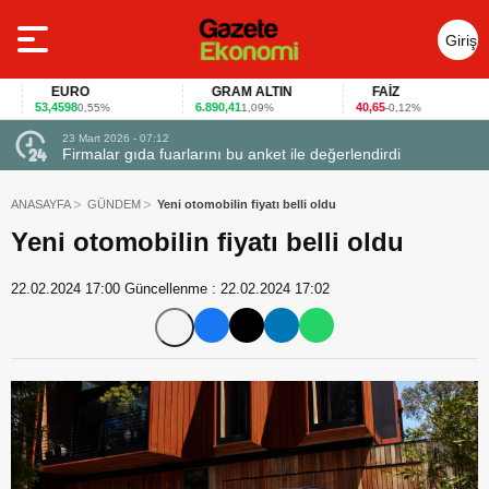
Giriş
Yap
EURO
GRAM ALTIN
FAİZ
53,4598
6.890,41
40,65
0,55%
1,09%
-0,12%
23 Mart 2026 - 07:12
uçtu
Firmalar gıda fuarlarını bu anket ile değerlendirdi
ANASAYFA
GÜNDEM
Yeni otomobilin fiyatı belli oldu
Yeni otomobilin fiyatı belli oldu
22.02.2024 17:00
Güncellenme :
22.02.2024 17:02