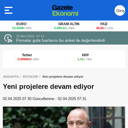
Giriş
Yap
EURO
GRAM ALTIN
FAİZ
53,4598
6.890,41
40,65
0,55%
1,09%
-0,12%
23 Mart 2026 - 07:12
uçtu
Firmalar gıda fuarlarını bu anket ile değerlendirdi
Tether
XRP
0,999864
1,41
6
0.00%
1.79%
ANASAYFA
EKONOMİ
Yeni projelere devam ediyor
Yeni projelere devam ediyor
02.04.2025 07:30
Güncellenme :
02.04.2025 07:31