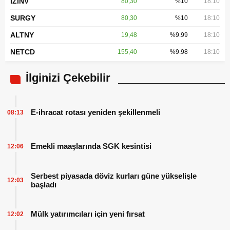
IZINV
80,30
%10
18:10
SURGY
80,30
%10
18:10
ALTNY
19,48
%9.99
18:10
NETCD
155,40
%9.98
18:10
İlginizi Çekebilir
E-ihracat rotası yeniden şekillenmeli
08:13
Emekli maaşlarında SGK kesintisi
12:06
Serbest piyasada döviz kurları güne yükselişle
12:03
başladı
Mülk yatırımcıları için yeni fırsat
12:02