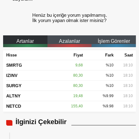
Henüz bu içeriğe yorum yapılmamış.
İlk yorum yapan olmak ister misiniz?
Artanlar
Azalanlar
İşlem Görenler
Hisse
Fiyat
Fark
Saat
SMRTG
9,68
%10
18:10
IZINV
80,30
%10
18:10
SURGY
80,30
%10
18:10
ALTNY
19,48
%9.99
18:10
NETCD
155,40
%9.98
18:10
İlginizi Çekebilir