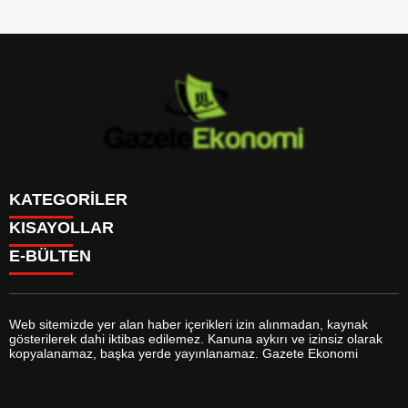
KATEGORİLER
KISAYOLLAR
GÜNDEM
E-BÜLTEN
DÜNYA
BURÇLAR
SİYASET
CANLI BORSA
EKONOMİ
CANLI SONUÇLAR
SPOR
CANLI TV
MAGAZİN
Web sitemizde yer alan haber içerikleri izin alınmadan, kaynak
FİKSTÜR
SAĞLIK
gösterilerek dahi iktibas edilemez. Kanuna aykırı ve izinsiz olarak
FİRMA EKLE
EĞİTİM
gazeteekonomi.com
e-bültenine abone olarak, tarafınıza haber,
kopyalanamaz, başka yerde yayınlanamaz. Gazete Ekonomi
FİRMA REHBERİ
YAŞAM
duyuru ve kampanya içerikli e-postaların gönderilmesini kabul etmiş
GAZETELER
TEKNOLOJİ
olursunuz.
HABER GÖNDER
KÜLTÜR SANAT
HAVA DURUMU
BİYOGRAFİLER