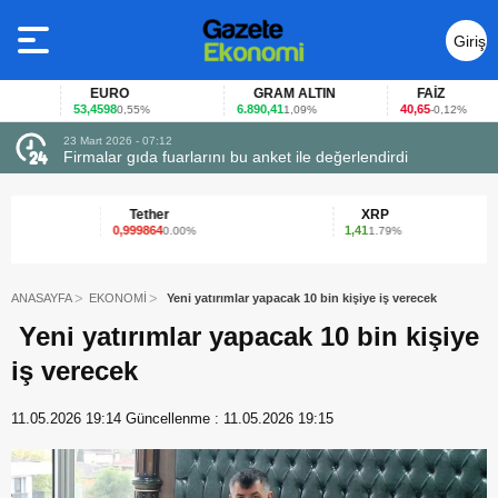
Giriş
Yap
EURO
GRAM ALTIN
FAİZ
53,4598
6.890,41
40,65
0,55%
1,09%
-0,12%
23 Mart 2026 - 07:12
uçtu
Firmalar gıda fuarlarını bu anket ile değerlendirdi
Tether
XRP
0,999864
1,41
0.00%
1.79%
ANASAYFA
EKONOMİ
Yeni yatırımlar yapacak 10 bin kişiye iş verecek
Yeni yatırımlar yapacak 10 bin kişiye
iş verecek
11.05.2026 19:14
Güncellenme :
11.05.2026 19:15