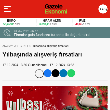
Giriş
Yap
EURO
GRAM ALTIN
FAİZ
53,4598
6.890,41
40,65
0,55%
1,09%
-0,12%
23 Mart 2026 - 07:12
uçtu
Firmalar gıda fuarlarını bu anket ile değerlendirdi
ANASAYFA
GENEL
Yılbaşında alışveriş fırsatları
Yılbaşında alışveriş fırsatları
17.12.2024 13:36
Güncellenme :
17.12.2024 13:38